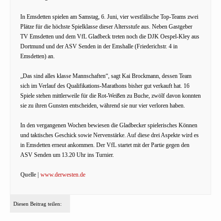
In Emsdetten spielen am Samstag, 6. Juni, vier westfälische Top-Teams zwei
Plätze für die höchste Spielklasse dieser Altersstufe aus. Neben Gastgeber
TV Emsdetten und dem VfL Gladbeck treten noch die DJK Oespel-Kley aus
Dortmund und der ASV Senden in der Emshalle (Friederichstr. 4 in
Emsdetten) an.
„Das sind alles klasse Mannschaften“, sagt Kai Brockmann, dessen Team
sich im Verlauf des Qualifikations-Marathons bisher gut verkauft hat. 16
Spiele stehen mittlerweile für die Rot-Weißen zu Buche, zwölf davon konnten
sie zu ihren Gunsten entscheiden, während sie nur vier verloren haben.
In den vergangenen Wochen bewiesen die Gladbecker spielerisches Können
und taktisches Geschick sowie Nervenstärke. Auf diese drei Aspekte wird es
in Emsdetten erneut ankommen. Der VfL startet mit der Partie gegen den
ASV Senden um 13.20 Uhr ins Turnier.
Quelle |
www.derwesten.de
Diesen Beitrag teilen: