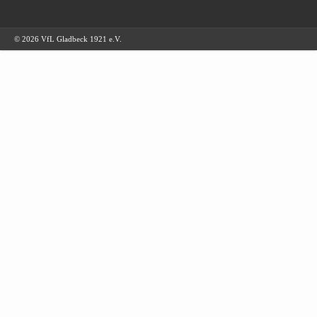
© 2026 VfL Gladbeck 1921 e.V.