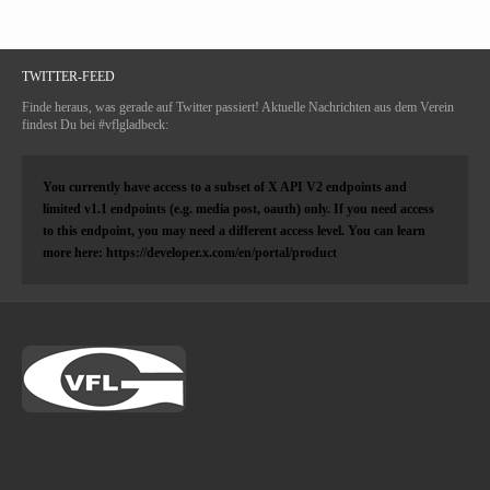
TWITTER-FEED
Finde heraus, was gerade auf Twitter passiert! Aktuelle Nachrichten aus dem Verein
findest Du bei #vflgladbeck:
You currently have access to a subset of X API V2 endpoints and
limited v1.1 endpoints (e.g. media post, oauth) only. If you need access
to this endpoint, you may need a different access level. You can learn
more here: https://developer.x.com/en/portal/product