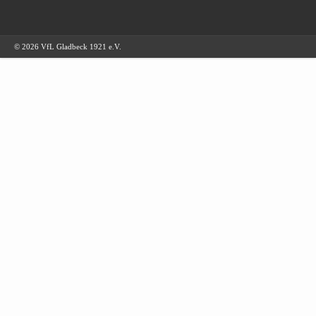
© 2026 VfL Gladbeck 1921 e.V.