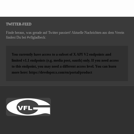
TWITTER-FEED
Finde heraus, was gerade auf Twitter passiert! Aktuelle Nachrichten aus dem Verein
findest Du bei #vflgladbeck:
You currently have access to a subset of X API V2 endpoints and
limited v1.1 endpoints (e.g. media post, oauth) only. If you need access
to this endpoint, you may need a different access level. You can learn
more here: https://developer.x.com/en/portal/product