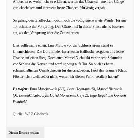
Anders ist es wohl nicht zu erklären, warum das Gästeteam mehrere Gänge
zurückschaltete und ihrerseits beste Chancen fahrlässig vergab.
So gelang den Gladbeckern doch noch die völlig unerwartete Wende. Tor um
Tor schmolz der Vorsprung. Den Gästen fiel in dieser Phase nichts besseres
ein, als den Vorsprung über die Zeit zu retten.
Dies sollte sich rächen: Eine Minute vor der Schlusssierene stand es
Unentschieden. Die Dortmunder im erneuten Ballbesitz vergaben ihre letzte
Chance auf einen Sieg. Doch auch Marcel Nichulski verlor acht Sekunden
vor Schluss die Nerven und warf unnötig aufs Tor. So blieb es beim
schmeichelhaften Unentschieden für die Gladbecker. Fazit des Trainers Klaus
Förster: „Ich weiß selbst nicht, womit wir diesen Punkt verdient haben!“
Es trafen:
Timo Marcinowski (8/1), Lars Heymann (5), Marcel Nichulski
(3), Benedikt Kubiaczyk, David Moraczewski (je 2), Ingo Rogal und Gordon
Weinhold.
Quelle | WAZ Gladbeck
Diesen Beitrag teilen: