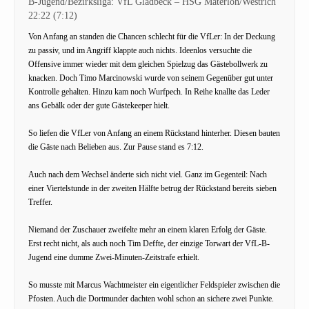
B-Jugend/Bezirksliga: VfL Gladbeck – HSG Materloh/Westrich
22:22 (7:12)
Von Anfang an standen die Chancen schlecht für die VfLer: In der Deckung
zu passiv, und im Angriff klappte auch nichts. Ideenlos versuchte die
Offensive immer wieder mit dem gleichen Spielzug das Gästebollwerk zu
knacken. Doch Timo Marcinowski wurde von seinem Gegenüber gut unter
Kontrolle gehalten. Hinzu kam noch Wurfpech. In Reihe knallte das Leder
ans Gebälk oder der gute Gästekeeper hielt.
So liefen die VfLer von Anfang an einem Rückstand hinterher. Diesen bauten
die Gäste nach Belieben aus. Zur Pause stand es 7:12.
Auch nach dem Wechsel änderte sich nicht viel. Ganz im Gegenteil: Nach
einer Viertelstunde in der zweiten Hälfte betrug der Rückstand bereits sieben
Treffer.
Niemand der Zuschauer zweifelte mehr an einem klaren Erfolg der Gäste.
Erst recht nicht, als auch noch Tim Deffte, der einzige Torwart der VfL-B-
Jugend eine dumme Zwei-Minuten-Zeitstrafe erhielt.
So musste mit Marcus Wachtmeister ein eigentlicher Feldspieler zwischen die
Pfosten. Auch die Dortmunder dachten wohl schon an sichere zwei Punkte.