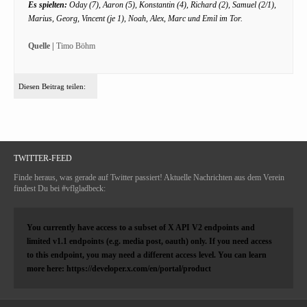
Es spielten:
Oday (7), Aaron (5), Konstantin (4), Richard (2), Samuel (2/1),
Marius, Georg, Vincent (je 1), Noah, Alex, Marc und Emil im Tor.
Quelle |
Timo Böhm
Diesen Beitrag teilen:
TWITTER-FEED
Finde heraus, was gerade auf Twitter passiert! Aktuelle Nachrichten aus dem Verein
findest Du bei #vflgladbeck:
You currently have access to a subset of X API V2 endpoints and
limited v1.1 endpoints (e.g. media post, oauth) only. If you need access
to this endpoint, you may need a different access level. You can learn
more here: https://developer.x.com/en/portal/product