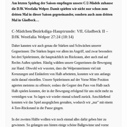
Am letzten Spieltag der Saison empfingen unsere C/2-Mädels zuhause
die DJK Westfalia Welper. Damit spielten wir nicht nur schon zum
dritten Mal in dieser Saison gegeneinander, sondern auch zum dritten
Mal in Gladbeck…
C-Mädchen/Bezirksliga-Hauptrunde: VfL Gladbeck II –
DJK Westfalia Welper 27:24 (10:14)
Daher kannten wir auch genau die Stärken und Schwächen unserer
Gegnerinnen: Die Stärken liegen vor allem im Angriff, und zwar besonders
bei drei Spielerinnen, die hauptsächlich im Rückraum, aber auch mal auf
Rechts Außen spielten. Häufig wählten unsere Gegnerinnen die Bewegung
zur Hand. Obwohl wir wussten, dass die Welperanerinnen viel mit
Kreuzungen und Einläufern von Halb arbeiteten, konnten wir uns anfangs
nicht darauf einstellen. Unsere Spielerinnen auf der Vorne Mitte Position
agierten meistens zu offensiv, sodass die Gegner den Pass von Halb nach
Halb spielen konnten, der in der Bewegung erfolgend für uns nicht mehr zu
verteidigen war. So lagen wir wieder einmal schnell zurück. Anschließend
konnten wir das Spiel ausgeglichen gestalten, wodurch wir „nur“ mit einem
4-Tore-Rückstand in die Pause gingen.
In der zweiten Hälfte wollten wir noch einmal alles dafür geben hier zu
gewinnen. So gelangen uns hinten einige schöne Ballgewinne und vorne