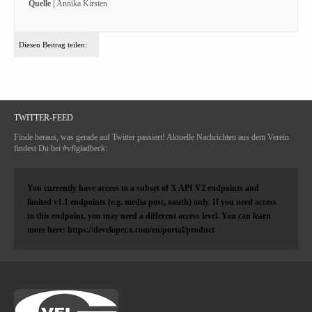
Quelle |
Annika Kirsten
Diesen Beitrag teilen:
TWITTER-FEED
Finde heraus, was gerade auf Twitter passiert! Aktuelle Nachrichten aus dem Verein
findest Du bei #vflgladbeck:
You currently have access to a subset of X API V2 endpoints and
limited v1.1 endpoints (e.g. media post, oauth) only. If you need access
to this endpoint, you may need a different access level. You can learn
more here: https://developer.x.com/en/portal/product