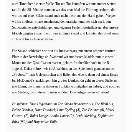
auch Tore über die erste Welle. Tor um Tor kämpften wir uns immer weiter
ran. In der 38. Minute konnten wir das erste Mal die Führung erobern, die
wir bis auf einen Gleichstand auch nicht mehr aus der Hand gaben. Welper
wirkte in dieser Phase zunehmend demoralisiert und ließ sich stark von
Schiedsrichterentscheidungen und eigenen Fehlern beeinflussen, aber unsere
Mädels zeigten immer mehr, was in ihnen steckt und konnten das Spiel somit
zu Recht für sich entscheiden.
Die Saison schließen wir nun als Jungjahrgang mit einem schönen fünften
Platz in der Bezirksliga ab. Während wir mit diesen Mädels nun in einem
Monat mit der Qualifikation starten, geht es für die 08er hoch in die B-
Jugend. Daher fuhren wir im Anschluss an das Spiel noch gemeinsam ins
„Firebowl“ nach Gelsenkirchen und ließen den Abend dann bei einem Essen
bei McDonald’s ausklingen. Ein großes Dankschön geht an dieser Stelle an
alle Eltern, die immer in diversen Funktionen mitgeholfen haben, und auch an
alle Mädels, die in dieser Saison wirklich Großartiges geleistet haben!
Es spielten: Thea Hegemann im Tor, Süeda Bayraktar (1), Zoe Biehl (1),
Feline Bondzio, Nane Duddeck, Lina Egeling (4), Zoe Feulner (8), Melek
Guizani (2), Rahel Lange, Annika Lauer (2), Lenia Mecking, Sophia van
Bürk (9/2) und Hayrunisa Yildiz.