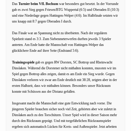
Das
Turnier beim VfL Bochum
war besonders gut besetzt. In der Vorrunde
gab es zwei Sieg gegen Friesen/BTG Wuppertal (6:5) und Oberaden II (10:3)
und eine Niederlage gegen Hattingen-Welper (4:6). Im Halbfinale setzten wir
uns knapp mit 8:7 gegen Oberaden I durch.
Das Finale war an Spannung nicht zu überbieten. Nach der regulären
Spielzeit stand es 3:3. Zum Siebenmeterwerfen durften jeweils 3 Spieler
antreten. Am Ende hatte die Mannschaft von Hattingen-Welper das
glücklichere Ende auf ihrer Seite (Endstand 5:6).
Trainingsspiele
gab es gegen RW Dorsten, SC Bottrop und Rheinwacht
Dinslaken. Während die Dorstener nicht mithalten konnten, mussten wir im
Spiel gegen Bottrop alles zeigen, damit es am Ende ein Sieg wurde. Gegen
Dinslaken verloren wir zwar am Ende deutlich mit 38:28, zeigten aber in der
ersten Halbzeit, dass wir mithalten können. Besonders unser Rückraum
konnte mit Schüssen aus der Distanz gefallen.
Insgesamt macht die Mannschaft eine gute Entwicklung nach vorne. Die
jüngeren Spieler brauchen sicher noch viel Zeit, gehörten aber wie zuletzt in
Dinslaken auch zu den Torschützen. Unser Spiel wird in dieser Saison mehr
durch den Rückraum geprägt. Und mit torgefährlichen Rückraumspieler
ergeben sich automatisch Lücken für Kreis- und Außenspieler. Jetzt arbeiten