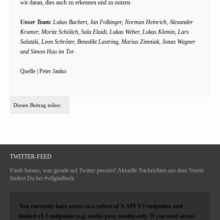
wir daran, dies auch zu erkennen und zu nutzen.
Unser Team:
Lukas Bachert, Jan Folkinger, Norman Heinrich, Alexander
Kramer, Moritz Schölich, Sala Elaidi, Lukas Weber, Lukas Klemin, Lars
Salutzki, Leon Schröter, Benedikt Lastring, Marius Zimniak, Jonas Wagner
und Simon Hau im Tor.
Quelle | Peter Janko
Diesen Beitrag teilen:
TWITTER-FEED
Finde heraus, was gerade auf Twitter passiert! Aktuelle Nachrichten aus dem Verein
findest Du bei #vflgladbeck:
You currently have access to a subset of X API V2 endpoints and
limited v1.1 endpoints (e.g. media post, oauth) only. If you need access