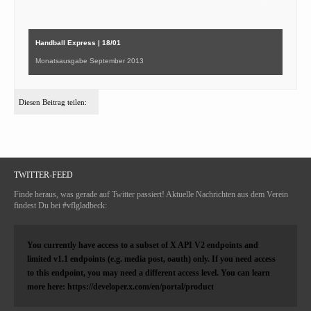
Handball Express | 18/01
Monatsausgabe September 2013
Diesen Beitrag teilen:
TWITTER-FEED
Finde heraus, was gerade auf Twitter passiert! Aktuelle Nachrichten aus dem Verein
findest Du bei #vflgladbeck:
You currently have access to a subset of X API V2 endpoints and
limited v1.1 endpoints (e.g. media post, oauth) only. If you need access
to this endpoint, you may need a different access level. You can learn
more here: https://developer.x.com/en/portal/product