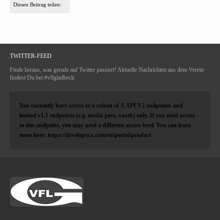
Diesen Beitrag teilen:
TWITTER-FEED
Finde heraus, was gerade auf Twitter passiert! Aktuelle Nachrichten aus dem Verein
findest Du bei #vflgladbeck:
You currently have access to a subset of X API V2 endpoints and
limited v1.1 endpoints (e.g. media post, oauth) only. If you need access
to this endpoint, you may need a different access level. You can learn
more here: https://developer.x.com/en/portal/product