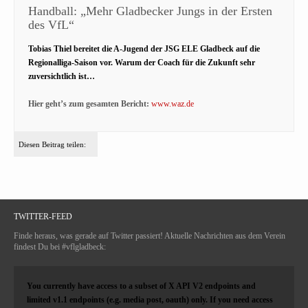
Handball: „Mehr Gladbecker Jungs in der Ersten
des VfL“
Tobias Thiel bereitet die A-Jugend der JSG ELE Gladbeck auf die
Regionalliga-Saison vor. Warum der Coach für die Zukunft sehr
zuversichtlich ist…
Hier geht’s zum gesamten Bericht:
www.waz.de
Diesen Beitrag teilen:
TWITTER-FEED
Finde heraus, was gerade auf Twitter passiert! Aktuelle Nachrichten aus dem Verein
findest Du bei #vflgladbeck:
You currently have access to a subset of X API V2 endpoints and
limited v1.1 endpoints (e.g. media post, oauth) only. If you need access