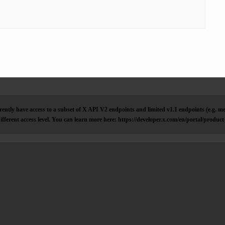
ently have access to a subset of X API V2 endpoints and limited v1.1 endpoints (e.g. me
ifferent access level. You can learn more here: https://developer.x.com/en/portal/product