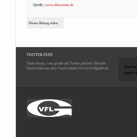
Quelle |
www.derwesten.de
Diesen Beitrag teilen:
TWITTER-FEED
Finde heraus, was gerade auf Twitter passiert! Aktuelle
You curr
Nachrichten aus dem Verein findest Du bei #vflgladbeck:
need a d