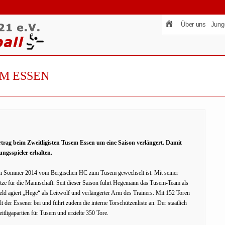
Über uns
Jung
M ESSEN
trag beim Zweitligisten Tusem Essen um eine Saison verlängert. Damit
gsspieler erhalten.
r im Sommer 2014 vom Bergischen HC zum Tusem gewechselt ist. Mit seiner
ütze für die Mannschaft. Seit dieser Saison führt Hegemann das Tusem-Team als
eld agiert „Hege“ als Leitwolf und verlängerter Arm des Trainers. Mit 152 Toren
t der Essener bei und führt zudem die interne Torschützenliste an. Der staatlich
itligapartien für Tusem und erzielte 350 Tore.