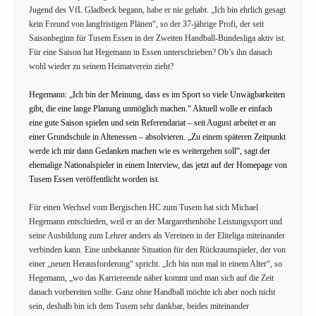
Jugend des VfL Gladbeck begann, habe er nie gehabt. „Ich bin ehrlich gesagt
kein Freund von langfristigen Plänen“, so der 37-jährige Profi, der seit
Saisonbeginn für Tusem Essen in der Zweiten Handball-Bundesliga aktiv ist.
Für eine Saison hat Hegemann in Essen unterschrieben? Ob’s ihn danach
wohl wieder zu seinem Heimatverein zieht?
Hegemann: „Ich bin der Meinung, dass es im Sport so viele Unwägbarkeiten
gibt, die eine lange Planung unmöglich machen.“ Aktuell wolle er einfach
eine gute Saison spielen und sein Referendariat – seit August arbeitet er an
einer Grundschule in Altenessen – absolvieren. „Zu einem späteren Zeitpunkt
werde ich mir dann Gedanken machen wie es weitergehen soll“, sagt der
ehemalige Nationalspieler in einem Interview, das jetzt auf der Homepage von
Tusem Essen veröffentlicht worden ist.
Für einen Wechsel vom Bergischen HC zum Tusem hat sich Michael
Hegemann entschieden, weil er an der Margarethenhöhe Leistungssport und
seine Ausbildung zum Lehrer anders als Vereinen in der Eliteliga miteinander
verbinden kann. Eine unbekannte Situation für den Rückraumspieler, der von
einer „neuen Herausforderung“ spricht. „Ich bin nun mal in einem Alter“, so
Hegemann, „wo das Karriereende näher kommt und man sich auf die Zeit
danach vorbereiten sollte. Ganz ohne Handball möchte ich aber noch nicht
sein, deshalb bin ich dem Tusem sehr dankbar, beides miteinander