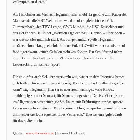
verknüpfen zu dürfen.“
Als Handballer hat Michael Hegemann alles erlebt. Er gehörte zum Kader der
Mannschaft, die 2007 Weltmeister wurde und er spielte für den VfL
Gummersbach, den TBV Lemgo, GWD Minden, die HSG Düsseldorf und
den Bergischen HC in der „stärksten Liga der Welt“. Geplant – siehe oben –
war das so alles natürlich nicht. Als Junge nämlich spielte Hegemann
zunächst einmal knapp eineinhalb Jahre Fußball. Zwölf war er damals – und
fand irgendwann keinen Gefallen mehr am Kicken. Ein Schulfreund nahm
ihn mit zum Handball und zum VfL Gladbeck. Dort entdeckte er die
Leidenschaft für „seinen“ Sport.
Die er künftig auch Schülern vermitteln will, wie er in dem Interview betont.
„Ich hoffe natürlich sehr, dass ich einige Kinder für den Handball begeistern
kann“, sagt Hegemann. Ihm sei es aber noch wichtiger, viele Kinder,
unabhängig von der Sportart, für Sport zu begeistern. Der Ex-Vfler: „Sport
im Allgemeinen bietet einen großen Raum, um Erfahrungen für das spätere
Leben sammeln zu können. Kinder können Dinge ausprobieren und erfahren
unmittelbar die Konsequenzen ihres Verhaltens.“ Dies sei eine gute Schule
für das spätere Leben.
Quelle |
www.derwesten.de
(Thomas Dieckhoff)