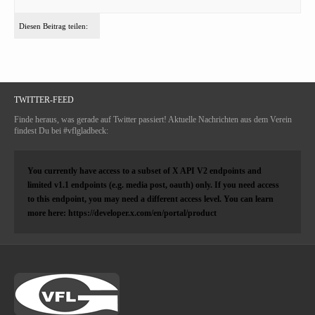
Diesen Beitrag teilen:
TWITTER-FEED
Finde heraus, was gerade auf Twitter passiert! Aktuelle Nachrichten aus dem Verein
findest Du bei #vflgladbeck:
You currently have access to a subset of X API V2 endpoints and
limited v1.1 endpoints (e.g. media post, oauth) only. If you need access
to this endpoint, you may need a different access level. You can learn
more here: https://developer.x.com/en/portal/product