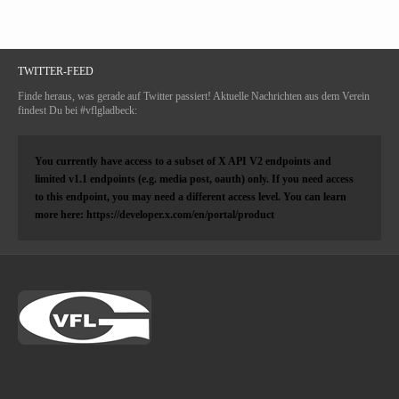
TWITTER-FEED
Finde heraus, was gerade auf Twitter passiert! Aktuelle Nachrichten aus dem Verein
findest Du bei #vflgladbeck:
You currently have access to a subset of X API V2 endpoints and
limited v1.1 endpoints (e.g. media post, oauth) only. If you need access
to this endpoint, you may need a different access level. You can learn
more here: https://developer.x.com/en/portal/product