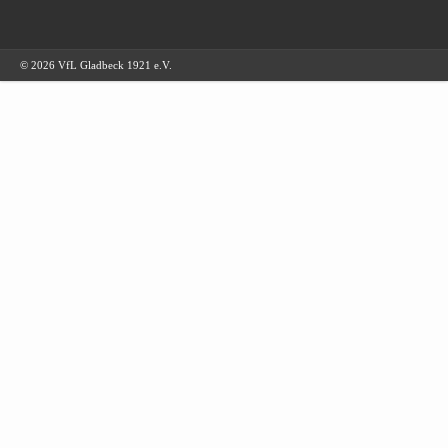
© 2026 VfL Gladbeck 1921 e.V.