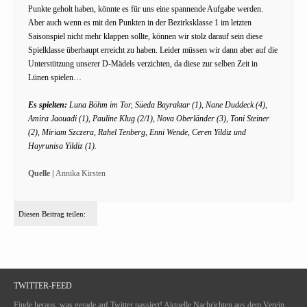
Punkte geholt haben, könnte es für uns eine spannende Aufgabe werden.
Aber auch wenn es mit den Punkten in der Bezirksklasse 1 im letzten
Saisonspiel nicht mehr klappen sollte, können wir stolz darauf sein diese
Spielklasse überhaupt erreicht zu haben. Leider müssen wir dann aber auf die
Unterstützung unserer D-Mädels verzichten, da diese zur selben Zeit in
Lünen spielen…
Es spielten:
Luna Böhm im Tor, Süeda Bayraktar (1), Nane Duddeck (4),
Amira Jaouadi (1), Pauline Klug (2/1), Nova Oberländer (3), Toni Steiner
(2), Miriam Szczera, Rahel Tenberg, Enni Wende, Ceren Yildiz und
Hayrunisa Yildiz (1).
Quelle |
Annika Kirsten
Diesen Beitrag teilen:
TWITTER-FEED
Finde heraus, was gerade auf Twitter passiert! Aktuelle Nachrichten aus dem Verein