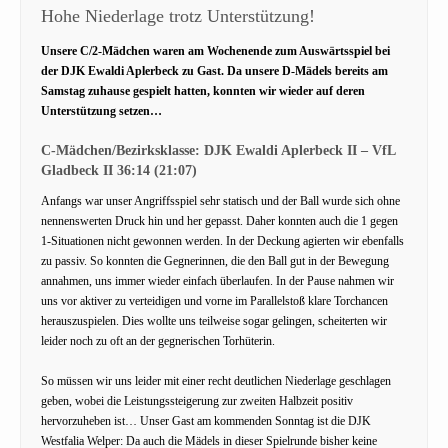
Hohe Niederlage trotz Unterstützung!
Unsere C/2-Mädchen waren am Wochenende zum Auswärtsspiel bei
der DJK Ewaldi Aplerbeck zu Gast. Da unsere D-Mädels bereits am
Samstag zuhause gespielt hatten, konnten wir wieder auf deren
Unterstützung setzen…
C-Mädchen/Bezirksklasse: DJK Ewaldi Aplerbeck II – VfL
Gladbeck II 36:14 (21:07)
Anfangs war unser Angriffsspiel sehr statisch und der Ball wurde sich ohne
nennenswerten Druck hin und her gepasst. Daher konnten auch die 1 gegen
1-Situationen nicht gewonnen werden. In der Deckung agierten wir ebenfalls
zu passiv. So konnten die Gegnerinnen, die den Ball gut in der Bewegung
annahmen, uns immer wieder einfach überlaufen. In der Pause nahmen wir
uns vor aktiver zu verteidigen und vorne im Parallelstoß klare Torchancen
herauszuspielen. Dies wollte uns teilweise sogar gelingen, scheiterten wir
leider noch zu oft an der gegnerischen Torhüterin.
So müssen wir uns leider mit einer recht deutlichen Niederlage geschlagen
geben, wobei die Leistungssteigerung zur zweiten Halbzeit positiv
hervorzuheben ist… Unser Gast am kommenden Sonntag ist die DJK
Westfalia Welper: Da auch die Mädels in dieser Spielrunde bisher keine