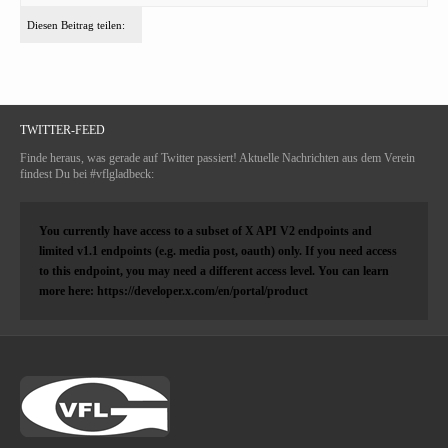
Diesen Beitrag teilen:
TWITTER-FEED
Finde heraus, was gerade auf Twitter passiert! Aktuelle Nachrichten aus dem Verein
findest Du bei #vflgladbeck:
You currently have access to a subset of X API V2 endpoints and
limited v1.1 endpoints (e.g. media post, oauth) only. If you need access
to this endpoint, you may need a different access level. You can learn
more here: https://developer.x.com/en/portal/product