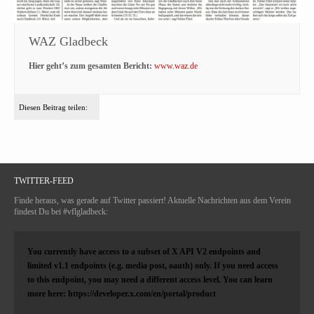
WAZ Gladbeck
Hier geht’s zum gesamten Bericht:
www.waz.de
Diesen Beitrag teilen:
TWITTER-FEED
Finde heraus, was gerade auf Twitter passiert! Aktuelle Nachrichten aus dem Verein
findest Du bei #vflgladbeck:
You currently have access to a subset of X API V2 endpoints and
limited v1.1 endpoints (e.g. media post, oauth) only. If you need access
to this endpoint, you may need a different access level. You can learn
more here: https://developer.x.com/en/portal/product