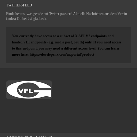
TWITTER-FEED
Finde heraus, was gerade auf Twitter passiert! Aktuelle Nachrichten aus dem Verein
findest Du bei #vflgladbeck:
You currently have access to a subset of X API V2 endpoints and
limited v1.1 endpoints (e.g. media post, oauth) only. If you need access
to this endpoint, you may need a different access level. You can learn
more here: https://developer.x.com/en/portal/product