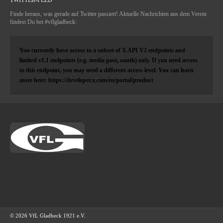
Finde heraus, was gerade auf Twitter passiert! Aktuelle Nachrichten aus dem Verein
findest Du bei #vflgladbeck:
You currently have access to a subset of X API V2 endpoints and
limited v1.1 endpoints (e.g. media post, oauth) only. If you need access
to this endpoint, you may need a different access level. You can learn
more here: https://developer.x.com/en/portal/product
© 2026 VfL Gladbeck 1921 e.V.