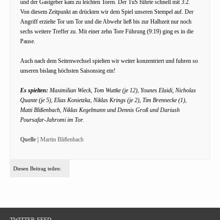
und der Gastgeber kam zu leichten Toren. Der TuS führte schnell mit 3:2.
Von diesem Zeitpunkt an drückten wir dem Spiel unseren Stempel auf. Der
Angriff erzielte Tor um Tor und die Abwehr ließ bis zur Halbzeit nur noch
sechs weitere Treffer zu. Mit einer zehn Tore Führung (9:19) ging es in die
Pause.
Auch nach dem Seitenwechsel spielten wir weiter konzentriert und fuhren so
unseren bislang höchsten Saisonsieg ein!
Es spielten:
Maximilian Wieck, Tom Wuttke (je 12), Younes Elaidi, Nicholas
Quante (je 5), Elias Konietzka, Niklas Krings (je 2), Tim Brennecke (1),
Matti Blißenbach, Niklas Kegelmann und Dennis Groß und Dariush
Poursafar-Jahromi im Tor.
Quelle |
Martin Blißenbach
Diesen Beitrag teilen:
TWITTER-FEED