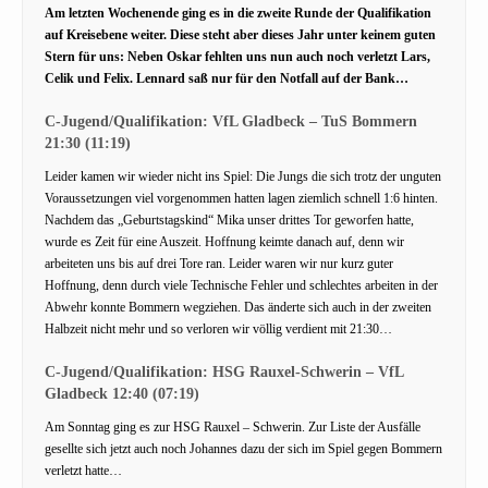
Am letzten Wochenende ging es in die zweite Runde der Qualifikation
auf Kreisebene weiter. Diese steht aber dieses Jahr unter keinem guten
Stern für uns: Neben Oskar fehlten uns nun auch noch verletzt Lars,
Celik und Felix. Lennard saß nur für den Notfall auf der Bank…
C-Jugend/Qualifikation: VfL Gladbeck – TuS Bommern
21:30 (11:19)
Leider kamen wir wieder nicht ins Spiel: Die Jungs die sich trotz der unguten
Voraussetzungen viel vorgenommen hatten lagen ziemlich schnell 1:6 hinten.
Nachdem das „Geburtstagskind“ Mika unser drittes Tor geworfen hatte,
wurde es Zeit für eine Auszeit. Hoffnung keimte danach auf, denn wir
arbeiteten uns bis auf drei Tore ran. Leider waren wir nur kurz guter
Hoffnung, denn durch viele Technische Fehler und schlechtes arbeiten in der
Abwehr konnte Bommern wegziehen. Das änderte sich auch in der zweiten
Halbzeit nicht mehr und so verloren wir völlig verdient mit 21:30…
C-Jugend/Qualifikation: HSG Rauxel-Schwerin – VfL
Gladbeck 12:40 (07:19)
Am Sonntag ging es zur HSG Rauxel – Schwerin. Zur Liste der Ausfälle
gesellte sich jetzt auch noch Johannes dazu der sich im Spiel gegen Bommern
verletzt hatte…