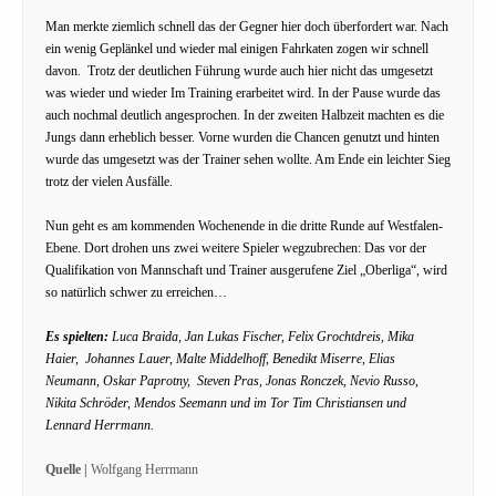
Man merkte ziemlich schnell das der Gegner hier doch überfordert war. Nach
ein wenig Geplänkel und wieder mal einigen Fahrkaten zogen wir schnell
davon. Trotz der deutlichen Führung wurde auch hier nicht das umgesetzt
was wieder und wieder Im Training erarbeitet wird. In der Pause wurde das
auch nochmal deutlich angesprochen. In der zweiten Halbzeit machten es die
Jungs dann erheblich besser. Vorne wurden die Chancen genutzt und hinten
wurde das umgesetzt was der Trainer sehen wollte. Am Ende ein leichter Sieg
trotz der vielen Ausfälle.
Nun geht es am kommenden Wochenende in die dritte Runde auf Westfalen-
Ebene. Dort drohen uns zwei weitere Spieler wegzubrechen: Das vor der
Qualifikation von Mannschaft und Trainer ausgerufene Ziel „Oberliga“, wird
so natürlich schwer zu erreichen…
Es spielten:
Luca Braida, Jan Lukas Fischer, Felix Grochtdreis, Mika
Haier, Johannes Lauer, Malte Middelhoff, Benedikt Miserre, Elias
Neumann, Oskar Paprotny, Steven Pras, Jonas Ronczek, Nevio Russo,
Nikita Schröder, Mendos Seemann und im Tor Tim Christiansen und
Lennard Herrmann.
Quelle |
Wolfgang Herrmann