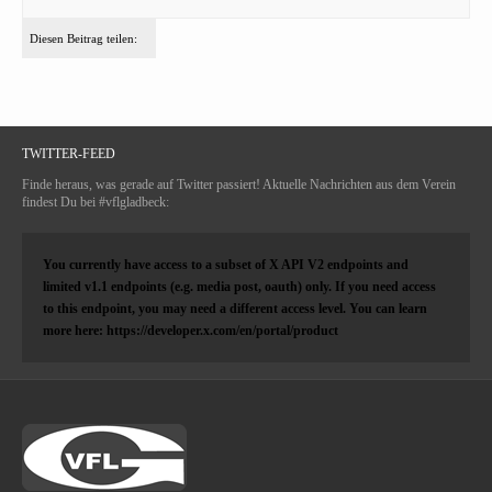
Diesen Beitrag teilen:
TWITTER-FEED
Finde heraus, was gerade auf Twitter passiert! Aktuelle Nachrichten aus dem Verein
findest Du bei #vflgladbeck:
You currently have access to a subset of X API V2 endpoints and
limited v1.1 endpoints (e.g. media post, oauth) only. If you need access
to this endpoint, you may need a different access level. You can learn
more here: https://developer.x.com/en/portal/product