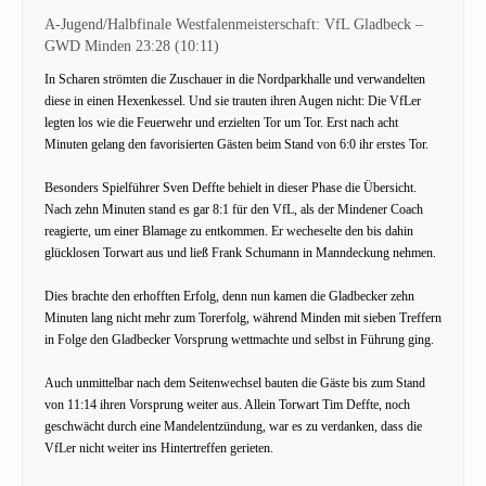
A-Jugend/Halbfinale Westfalenmeisterschaft: VfL Gladbeck –
GWD Minden 23:28 (10:11)
In Scharen strömten die Zuschauer in die Nordparkhalle und verwandelten
diese in einen Hexenkessel. Und sie trauten ihren Augen nicht: Die VfLer
legten los wie die Feuerwehr und erzielten Tor um Tor. Erst nach acht
Minuten gelang den favorisierten Gästen beim Stand von 6:0 ihr erstes Tor.
Besonders Spielführer Sven Deffte behielt in dieser Phase die Übersicht.
Nach zehn Minuten stand es gar 8:1 für den VfL, als der Mindener Coach
reagierte, um einer Blamage zu entkommen. Er wecheselte den bis dahin
glücklosen Torwart aus und ließ Frank Schumann in Manndeckung nehmen.
Dies brachte den erhofften Erfolg, denn nun kamen die Gladbecker zehn
Minuten lang nicht mehr zum Torerfolg, während Minden mit sieben Treffern
in Folge den Gladbecker Vorsprung wettmachte und selbst in Führung ging.
Auch unmittelbar nach dem Seitenwechsel bauten die Gäste bis zum Stand
von 11:14 ihren Vorsprung weiter aus. Allein Torwart Tim Deffte, noch
geschwächt durch eine Mandelentzündung, war es zu verdanken, dass die
VfLer nicht weiter ins Hintertreffen gerieten.