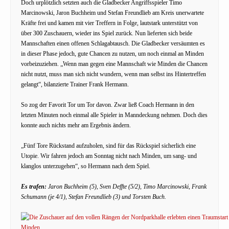
Doch urplötzlich setzten auch die Gladbecker Angriffsspieler Timo
Marcinowski, Jaron Buchheim und Stefan Freundlieb am Kreis unerwartete
Kräfte frei und kamen mit vier Treffern in Folge, lautstark unterstützt von
über 300 Zuschauern, wieder ins Spiel zurück. Nun lieferten sich beide
Mannschaften einen offenen Schlagabtausch. Die Gladbecker versäumten es
in dieser Phase jedoch, gute Chancen zu nutzen, um noch einmal an Minden
vorbeizuziehen. „Wenn man gegen eine Mannschaft wie Minden die Chancen
nicht nutzt, muss man sich nicht wundern, wenn man selbst ins Hintertreffen
gelangt“, bilanzierte Trainer Frank Hermann.
So zog der Favorit Tor um Tor davon. Zwar ließ Coach Hermann in den
letzten Minuten noch einmal alle Spieler in Manndeckung nehmen. Doch dies
konnte auch nichts mehr am Ergebnis ändern.
„Fünf Tore Rückstand aufzuholen, sind für das Rückspiel sicherlich eine
Utopie. Wir fahren jedoch am Sonntag nicht nach Minden, um sang- und
klanglos unterzugehen“, so Hermann nach dem Spiel.
Es trafen:
Jaron Buchheim (5), Sven Deffte (5/2), Timo Marcinowski, Frank
Schumann (je 4/1), Stefan Freundlieb (3) und Torsten Buch.