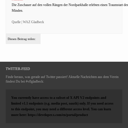
Die Zuschauer auf den vollen Rängen der Nordparkhalle erlebten einen Traumstart d
Minden.
Quelle | WAZ Gladbeck
Diesen Beitrag teilen:
TWITTER-FEED
Finde heraus, was gerade auf Twitter passiert! Aktuelle Nachrichten aus dem Verein
findest Du bei #vflgladbeck:
You currently have access to a subset of X API V2 endpoints and
limited v1.1 endpoints (e.g. media post, oauth) only. If you need access
to this endpoint, you may need a different access level. You can learn
more here: https://developer.x.com/en/portal/product