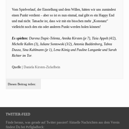
Vom Spielverlauf, der Einstellung und dem Willen, hätten wir uns zumindest
einen Punkt verdient – aber so ist es nun einmal, mal gibt es ein Happy End
und mal nicht. Tatsache ist, dass wir mit ein bisschen mehr „Konstanz“
vielleicht noch den ein oder anderen Punkt werden holen können!
Es spielten:
Darena Dapic-Telenta, Annika Kirsten (je 7), Tizia Appelt (4/2),
Michelle Kallen (3), Juliane Sontowski (3/2), Antonia Buddenborg, Tabea
Dusza, Sina Kuhlmann (je 1), Lena König und Pauline Langanke und Sarah
Richter im Tor.
Quelle |
Daniela Kirsten-Zickelbein
Diesen Beitrag teilen:
TWITTER-FEED
Finde heraus, was gerade auf Twitter passiert! Aktuelle Nachrichten aus dem Verein
findest Du bei #vflgladbeck: