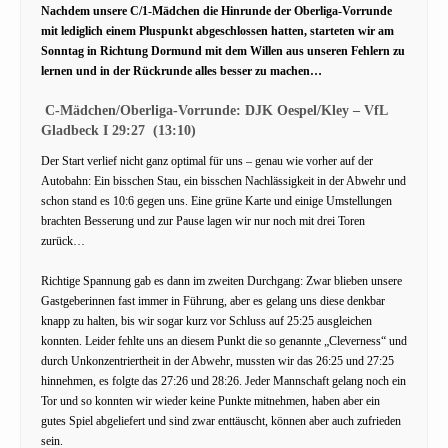
Nachdem unsere C/1-Mädchen die Hinrunde der Oberliga-Vorrunde
mit lediglich einem Pluspunkt abgeschlossen hatten, starteten wir am
Sonntag in Richtung Dormund mit dem Willen aus unseren Fehlern zu
lernen und in der Rückrunde alles besser zu machen…
C-Mädchen/Oberliga-Vorrunde: DJK Oespel/Kley – VfL
Gladbeck I 29:27 (13:10)
Der Start verlief nicht ganz optimal für uns – genau wie vorher auf der
Autobahn: Ein bisschen Stau, ein bisschen Nachlässigkeit in der Abwehr und
schon stand es 10:6 gegen uns. Eine grüne Karte und einige Umstellungen
brachten Besserung und zur Pause lagen wir nur noch mit drei Toren
zurück…
Richtige Spannung gab es dann im zweiten Durchgang: Zwar blieben unsere
Gastgeberinnen fast immer in Führung, aber es gelang uns diese denkbar
knapp zu halten, bis wir sogar kurz vor Schluss auf 25:25 ausgleichen
konnten. Leider fehlte uns an diesem Punkt die so genannte „Cleverness“ und
durch Unkonzentriertheit in der Abwehr, mussten wir das 26:25 und 27:25
hinnehmen, es folgte das 27:26 und 28:26. Jeder Mannschaft gelang noch ein
Tor und so konnten wir wieder keine Punkte mitnehmen, haben aber ein
gutes Spiel abgeliefert und sind zwar enttäuscht, können aber auch zufrieden
sein.