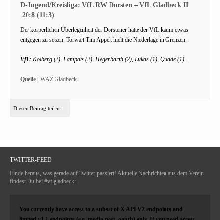
D-Jugend/Kreisliga: VfL RW Dorsten – VfL Gladbeck II
20:8 (11:3)
Der körperlichen Überlegenheit der Dorstener hatte der VfL kaum etwas
entgegen zu setzen. Torwart Tim Appelt hielt die Niederlage in Grenzen.
VfL:
Kolberg (2), Lampatz (2), Hegenbarth (2), Lukas (1), Quade (1).
Quelle |
WAZ Gladbeck
Diesen Beitrag teilen:
TWITTER-FEED
Finde heraus, was gerade auf Twitter passiert! Aktuelle Nachrichten aus dem Verein
findest Du bei #vflgladbeck:
You currently have access to a subset of X API V2 endpoints and
limited v1.1 endpoints (e.g. media post, oauth) only. If you need access