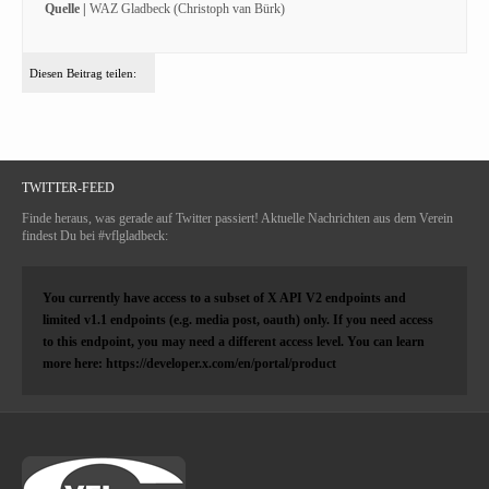
Quelle |
WAZ Gladbeck (Christoph van Bürk)
Diesen Beitrag teilen:
TWITTER-FEED
Finde heraus, was gerade auf Twitter passiert! Aktuelle Nachrichten aus dem Verein
findest Du bei #vflgladbeck:
You currently have access to a subset of X API V2 endpoints and
limited v1.1 endpoints (e.g. media post, oauth) only. If you need access
to this endpoint, you may need a different access level. You can learn
more here: https://developer.x.com/en/portal/product