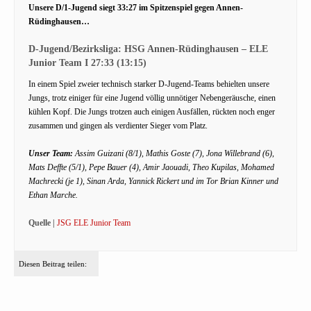
Unsere D/1-Jugend siegt 33:27 im Spitzenspiel gegen Annen-
Rüdinghausen…
D-Jugend/Bezirksliga: HSG Annen-Rüdinghausen – ELE
Junior Team I 27:33 (13:15)
In einem Spiel zweier technisch starker D-Jugend-Teams behielten unsere
Jungs, trotz einiger für eine Jugend völlig unnötiger Nebengeräusche, einen
kühlen Kopf. Die Jungs trotzen auch einigen Ausfällen, rückten noch enger
zusammen und gingen als verdienter Sieger vom Platz.
Unser Team:
Assim Guizani (8/1), Mathis Goste (7), Jona Willebrand (6),
Mats Deffte (5/1), Pepe Bauer (4), Amir Jaouadi, Theo Kupilas, Mohamed
Machrecki (je 1), Sinan Arda, Yannick Rickert und im Tor Brian Kinner und
Ethan Marche.
Quelle |
JSG ELE Junior Team
Diesen Beitrag teilen: