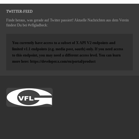
TWITTER-FEED
Finde heraus, was gerade auf Twitter passiert! Aktuelle Nachrichten aus dem Verein
findest Du bei #vflgladbeck:
You currently have access to a subset of X API V2 endpoints and
limited v1.1 endpoints (e.g. media post, oauth) only. If you need access
to this endpoint, you may need a different access level. You can learn
more here: https://developer.x.com/en/portal/product