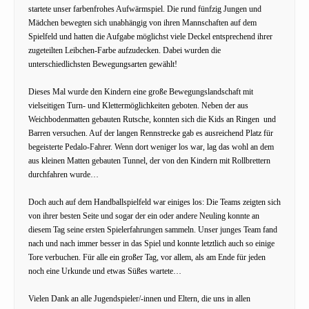
startete unser farbenfrohes Aufwärmspiel. Die rund fünfzig Jungen und
Mädchen bewegten sich unabhängig von ihren Mannschaften auf dem
Spielfeld und hatten die Aufgabe möglichst viele Deckel entsprechend ihrer
zugeteilten Leibchen-Farbe aufzudecken. Dabei wurden die
unterschiedlichsten Bewegungsarten gewählt!
Dieses Mal wurde den Kindern eine große Bewegungslandschaft mit
vielseitigen Turn- und Klettermöglichkeiten geboten. Neben der aus
Weichbodenmatten gebauten Rutsche, konnten sich die Kids an Ringen und
Barren versuchen. Auf der langen Rennstrecke gab es ausreichend Platz für
begeisterte Pedalo-Fahrer. Wenn dort weniger los war, lag das wohl an dem
aus kleinen Matten gebauten Tunnel, der von den Kindern mit Rollbrettern
durchfahren wurde…
Doch auch auf dem Handballspielfeld war einiges los: Die Teams zeigten sich
von ihrer besten Seite und sogar der ein oder andere Neuling konnte an
diesem Tag seine ersten Spielerfahrungen sammeln. Unser junges Team fand
nach und nach immer besser in das Spiel und konnte letztlich auch so einige
Tore verbuchen. Für alle ein großer Tag, vor allem, als am Ende für jeden
noch eine Urkunde und etwas Süßes wartete…
Vielen Dank an alle Jugendspieler/-innen und Eltern, die uns in allen