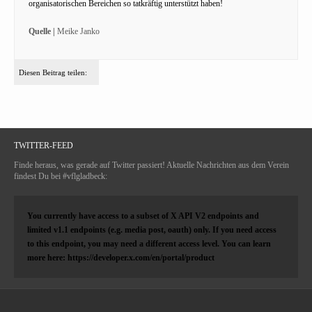
organisatorischen Bereichen so tatkräftig unterstützt haben!
Quelle |
Meike Janko
Diesen Beitrag teilen:
TWITTER-FEED
Finde heraus, was gerade auf Twitter passiert! Aktuelle Nachrichten aus dem Verein
findest Du bei #vflgladbeck:
You currently have access to a subset of X API V2 endpoints and
limited v1.1 endpoints (e.g. media post, oauth) only. If you need access
to this endpoint, you may need a different access level. You can learn
more here: https://developer.x.com/en/portal/product