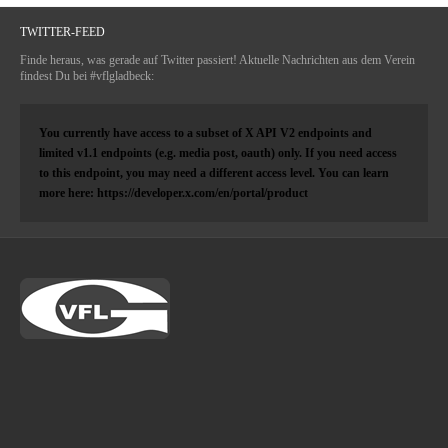
TWITTER-FEED
Finde heraus, was gerade auf Twitter passiert! Aktuelle Nachrichten aus dem Verein
findest Du bei #vflgladbeck:
You currently have access to a subset of X API V2 endpoints and
limited v1.1 endpoints (e.g. media post, oauth) only. If you need access
to this endpoint, you may need a different access level. You can learn
more here: https://developer.x.com/en/portal/product