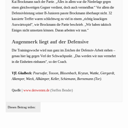
Kai Brockmann nach der Partie. „Alles in allem war die Niederlage gegen
einen gleichwertigen Gegner verdient, doch auch vermeidbar.“ Vor allem die
Defensivleistung seiner B-Junioren passte Brockmann überhaupt nicht. 32
kassierte Treffer waren schlichtweg zu viel in einem „richtig knackigen
Auswärtsspiel“, wie Brockmann die Partie beschrieb. „Wir haben taktisch
Einiges nicht umsetzen können. Daran arbeiten wir nun.“
Augenmerk liegt auf der Defensive
Die Trainingswoche wird nun ganz im Zeichen der Defensiv-Arbeit stehen –
genau hier lag gegen Verl der Schwachpunkt. „Das werden wir nun vermehrt
in die Einheiten einbauen“, so der Coach.
VfL Gladbeck:
Poursafar, Tosson, Blissenbach, Kryzun, Wuttke, Giergardt,
Alkemper, Wieck, Allkämper, Keller, Schiemann, Bornemann (Tor).
Quelle |
www.derwesten.de
(Steffen Bender)
Diesen Beitrag teilen: