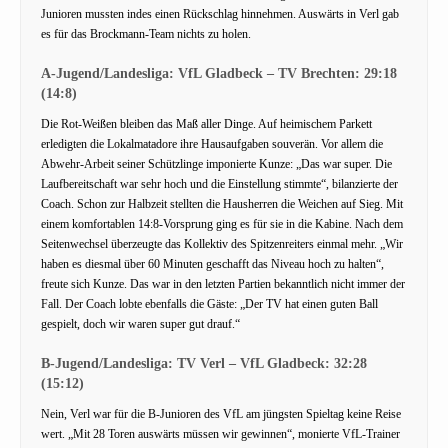
Junioren mussten indes einen Rückschlag hinnehmen. Auswärts in Verl gab
es für das Brockmann-Team nichts zu holen.
A-Jugend/Landesliga: VfL Gladbeck – TV Brechten: 29:18
(14:8)
Die Rot-Weißen bleiben das Maß aller Dinge. Auf heimischem Parkett
erledigten die Lokalmatadore ihre Hausaufgaben souverän. Vor allem die
Abwehr-Arbeit seiner Schützlinge imponierte Kunze: „Das war super. Die
Laufbereitschaft war sehr hoch und die Einstellung stimmte“, bilanzierte der
Coach. Schon zur Halbzeit stellten die Hausherren die Weichen auf Sieg. Mit
einem komfortablen 14:8-Vorsprung ging es für sie in die Kabine. Nach dem
Seitenwechsel überzeugte das Kollektiv des Spitzenreiters einmal mehr. „Wir
haben es diesmal über 60 Minuten geschafft das Niveau hoch zu halten“,
freute sich Kunze. Das war in den letzten Partien bekanntlich nicht immer der
Fall. Der Coach lobte ebenfalls die Gäste: „Der TV hat einen guten Ball
gespielt, doch wir waren super gut drauf.“
B-Jugend/Landesliga: TV Verl – VfL Gladbeck: 32:28
(15:12)
Nein, Verl war für die B-Junioren des VfL am jüngsten Spieltag keine Reise
wert. „Mit 28 Toren auswärts müssen wir gewinnen“, monierte VfL-Trainer