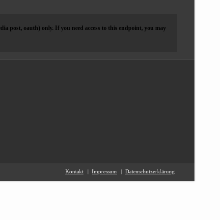
dia post, oauth) only. If you need access to this endpoint, you may
Kontakt
Impressum
Datenschutzerklärung