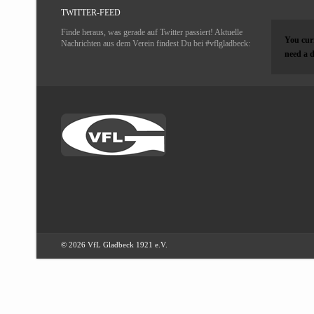
TWITTER-FEED
Finde heraus, was gerade auf Twitter passiert! Aktuelle
You curr
Nachrichten aus dem Verein findest Du bei #vflgladbeck:
need a d
© 2026 VfL Gladbeck 1921 e.V.