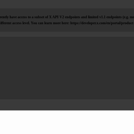
ently have access to a subset of X API V2 endpoints and limited v1.1 endpoints (e.g. me
ifferent access level. You can learn more here: https://developer.x.com/en/portal/product