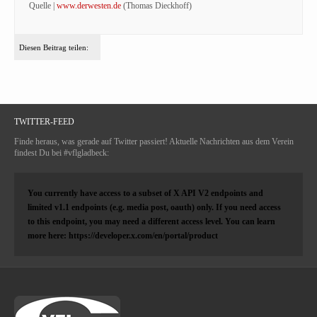
Quelle |
www.derwesten.de
(Thomas Dieckhoff)
Diesen Beitrag teilen:
TWITTER-FEED
Finde heraus, was gerade auf Twitter passiert! Aktuelle Nachrichten aus dem Verein
findest Du bei #vflgladbeck:
You currently have access to a subset of X API V2 endpoints and
limited v1.1 endpoints (e.g. media post, oauth) only. If you need access
to this endpoint, you may need a different access level. You can learn
more here: https://developer.x.com/en/portal/product