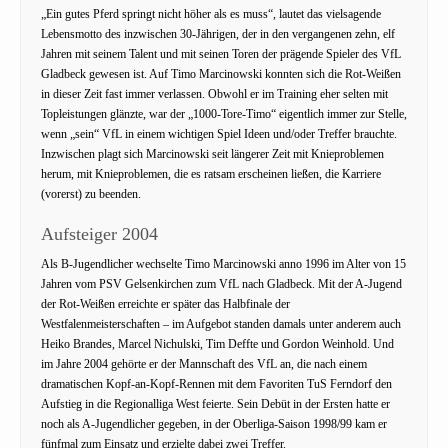
„Ein gutes Pferd springt nicht höher als es muss“, lautet das vielsagende
Lebensmotto des inzwischen 30-Jährigen, der in den vergangenen zehn, elf
Jahren mit seinem Talent und mit seinen Toren der prägende Spieler des VfL
Gladbeck gewesen ist. Auf Timo Marcinowski konnten sich die Rot-Weißen
in dieser Zeit fast immer verlassen. Obwohl er im Training eher selten mit
Topleistungen glänzte, war der „1000-Tore-Timo“ eigentlich immer zur Stelle,
wenn „sein“ VfL in einem wichtigen Spiel Ideen und/oder Treffer brauchte.
Inzwischen plagt sich Marcinowski seit längerer Zeit mit Knieproblemen
herum, mit Knieproblemen, die es ratsam erscheinen ließen, die Karriere
(vorerst) zu beenden.
Aufsteiger 2004
Als B-Jugendlicher wechselte Timo Marcinowski anno 1996 im Alter von 15
Jahren vom PSV Gelsenkirchen zum VfL nach Gladbeck. Mit der A-Jugend
der Rot-Weißen erreichte er später das Halbfinale der
Westfalenmeisterschaften – im Aufgebot standen damals unter anderem auch
Heiko Brandes, Marcel Nichulski, Tim Deffte und Gordon Weinhold. Und
im Jahre 2004 gehörte er der Mannschaft des VfL an, die nach einem
dramatischen Kopf-an-Kopf-Rennen mit dem Favoriten TuS Ferndorf den
Aufstieg in die Regionalliga West feierte. Sein Debüt in der Ersten hatte er
noch als A-Jugendlicher gegeben, in der Oberliga-Saison 1998/99 kam er
fünfmal zum Einsatz und erzielte dabei zwei Treffer.