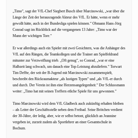
„Timo“, sagt der VfL-Chef Siegbert Busch über Marcinowski, „war über die
Länge der Zeit der herausragende Akteur des VfL. Er hätte, wenn er mehr
gewollt hätte, auch in der Bundesliga spielen können.“ Obmann Hans-Jörg
Conrad sagt im Rückblick auf die vergangenen 13 Jahre: „Timo war der
Mann der wichtigen Tore.“
Er war allerdings auch ein Spieler mit zwei Gesichtern, was die Anhänger des
VfL auf den Rängen, die Teamkollegen und die Trainer am Spielfeldrand
mitunter zur Verzweiflung trieb. „Oft genug“, so Conrad, „war er eine
Halbzeit lang schwach, um danach eine Top-Leistung abzuliefern.“ Torwart
Tim Deffte, der seit der B-Jugend mit Marcinowski zusammenspielt,
beschreibt den Rückraumakteur „als lustigen Typen“ und „als VfL-er durch
und durch. Der Verein ist ihm eine Herzensangelegenheit.“ Der Schlussmann
weiter: „Timo hat mit seinen Treffern etliche Spiele für uns gewonnen.“
Timo Marcinowski wird dem VfL Gladbeck auch zukünftig erhalten bleiben
– als Leiter der Geschäftsstelle neben dem Freibad. Seine Brötchen verdient
der 30-Jähre, der ledig, aber, wie er selbst betont, glücklich an Jeannine
vergeben ist, zurzeit zudem als Sportlehrer an einer Gesamtschule in
Bochum.