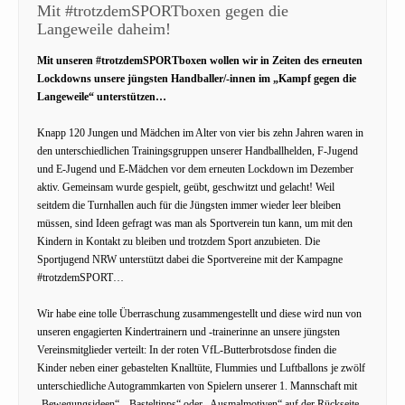
Mit #trotzdemSPORTboxen gegen die
Langeweile daheim!
Mit unseren #trotzdemSPORTboxen wollen wir in Zeiten des erneuten
Lockdowns unsere jüngsten Handballer/-innen im „Kampf gegen die
Langeweile“ unterstützen…
Knapp 120 Jungen und Mädchen im Alter von vier bis zehn Jahren waren in
den unterschiedlichen Trainingsgruppen unserer Handballhelden, F-Jugend
und E-Jugend und E-Mädchen vor dem erneuten Lockdown im Dezember
aktiv. Gemeinsam wurde gespielt, geübt, geschwitzt und gelacht! Weil
seitdem die Turnhallen auch für die Jüngsten immer wieder leer bleiben
müssen, sind Ideen gefragt was man als Sportverein tun kann, um mit den
Kindern in Kontakt zu bleiben und trotzdem Sport anzubieten. Die
Sportjugend NRW unterstützt dabei die Sportvereine mit der Kampagne
#trotzdemSPORT…
Wir habe eine tolle Überraschung zusammengestellt und diese wird nun von
unseren engagierten Kindertrainern und -trainerinne an unsere jüngsten
Vereinsmitglieder verteilt: In der roten VfL-Butterbrotsdose finden die
Kinder neben einer gebastelten Knalltüte, Flummies und Luftballons je zwölf
unterschiedliche Autogrammkarten von Spielern unserer 1. Mannschaft mit
„Bewegungsideen“, „Basteltipps“ oder „Ausmalmotiven“ auf der Rückseite,