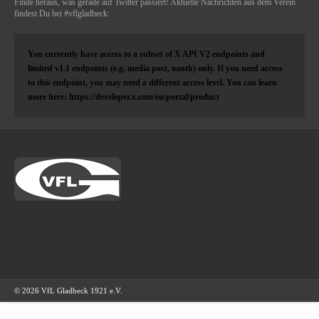
Finde heraus, was gerade auf Twitter passiert! Aktuelle Nachrichten aus dem Verein
findest Du bei #vflgladbeck:
You currently have access to a subset of X API V2 endpoints and
limited v1.1 endpoints (e.g. media post, oauth) only. If you need access
to this endpoint, you may need a different access level. You can learn
more here: https://developer.x.com/en/portal/product
© 2026 VfL Gladbeck 1921 e.V.