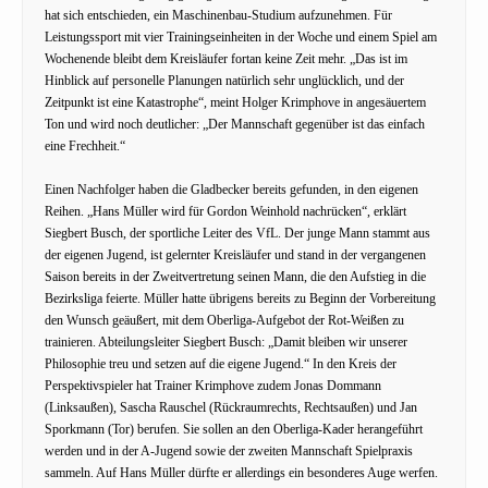
hat sich entschieden, ein Maschinenbau-Studium aufzunehmen. Für
Leistungssport mit vier Trainingseinheiten in der Woche und einem Spiel am
Wochenende bleibt dem Kreisläufer fortan keine Zeit mehr. „Das ist im
Hinblick auf personelle Planungen natürlich sehr unglücklich, und der
Zeitpunkt ist eine Katastrophe“, meint Holger Krimphove in angesäuertem
Ton und wird noch deutlicher: „Der Mannschaft gegenüber ist das einfach
eine Frechheit.“
Einen Nachfolger haben die Gladbecker bereits gefunden, in den eigenen
Reihen. „Hans Müller wird für Gordon Weinhold nachrücken“, erklärt
Siegbert Busch, der sportliche Leiter des VfL. Der junge Mann stammt aus
der eigenen Jugend, ist gelernter Kreisläufer und stand in der vergangenen
Saison bereits in der Zweitvertretung seinen Mann, die den Aufstieg in die
Bezirksliga feierte. Müller hatte übrigens bereits zu Beginn der Vorbereitung
den Wunsch geäußert, mit dem Oberliga-Aufgebot der Rot-Weißen zu
trainieren. Abteilungsleiter Siegbert Busch: „Damit bleiben wir unserer
Philosophie treu und setzen auf die eigene Jugend.“ In den Kreis der
Perspektivspieler hat Trainer Krimphove zudem Jonas Dommann
(Linksaußen), Sascha Rauschel (Rückraumrechts, Rechtsaußen) und Jan
Sporkmann (Tor) berufen. Sie sollen an den Oberliga-Kader herangeführt
werden und in der A-Jugend sowie der zweiten Mannschaft Spielpraxis
sammeln. Auf Hans Müller dürfte er allerdings ein besonderes Auge werfen.