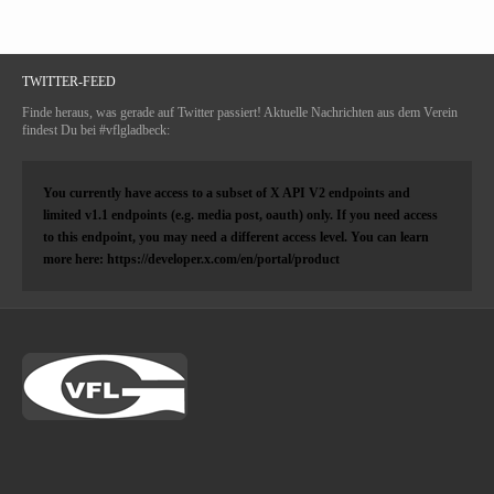
TWITTER-FEED
Finde heraus, was gerade auf Twitter passiert! Aktuelle Nachrichten aus dem Verein
findest Du bei #vflgladbeck:
You currently have access to a subset of X API V2 endpoints and
limited v1.1 endpoints (e.g. media post, oauth) only. If you need access
to this endpoint, you may need a different access level. You can learn
more here: https://developer.x.com/en/portal/product