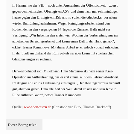
In Hamm, wo der VfL – noch unter Ausschluss der Öffentlichkeit – zuerst
gegen den heimischen Oberligisten ASV und dann nach nur zehnminütiger
Pause gegen den Drittligisten HSE antritt, sollen die Gladbecker vor allem
wieder Ballfühlung aufnehmen. Wegen Reinigungsarbeiten stand den
Rothemden in den vergangenen 14 Tagen die Riesener Halle nicht zur
Verfügung. „Wir haben in den ersten vier Wochen der Vorbereitung nur im
athletischen Bereich gearbeitet und kaum einen Ball in der Hand gehabt“,
erklärt Trainer Krimphove. Mit dieser Arbeit ist er jedoch vollauf zufrieden.
In der Stadt am Ostrand der Ruhrgebiets sei aber kaum mit spielerischen
Glanzleistungen zu rechnen.
Derweil befindet sich Mittelmann Timo Marcinowski nach seiner Knie-
Operation im Aufbautraining, das er erst einmal auf dem Fahrrad absolviert.
Im August soll er ins Lauftraining einsteigen. „Der Heilungsprozess verläuft
gut, aber wir geben Timo alle Zeit der Welt, damit er sich und sein Knie in
Ruhe aufbauen kann“, betont Trainer Krimphove.
Quelle |
www.derwesten.de
(Christoph van Bürk, Thomas Dieckhoff)
Diesen Beitrag teilen: