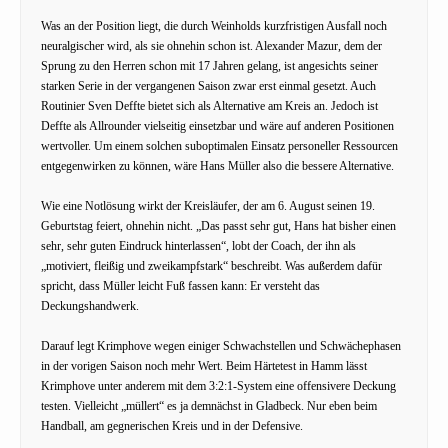
Was an der Position liegt, die durch Weinholds kurzfristigen Ausfall noch
neuralgischer wird, als sie ohnehin schon ist. Alexander Mazur, dem der
Sprung zu den Herren schon mit 17 Jahren gelang, ist angesichts seiner
starken Serie in der vergangenen Saison zwar erst einmal gesetzt. Auch
Routinier Sven Deffte bietet sich als Alternative am Kreis an. Jedoch ist
Deffte als Allrounder vielseitig einsetzbar und wäre auf anderen Positionen
wertvoller. Um einem solchen suboptimalen Einsatz personeller Ressourcen
entgegenwirken zu können, wäre Hans Müller also die bessere Alternative.
Wie eine Notlösung wirkt der Kreisläufer, der am 6. August seinen 19.
Geburtstag feiert, ohnehin nicht. „Das passt sehr gut, Hans hat bisher einen
sehr, sehr guten Eindruck hinterlassen“, lobt der Coach, der ihn als
„motiviert, fleißig und zweikampfstark“ beschreibt. Was außerdem dafür
spricht, dass Müller leicht Fuß fassen kann: Er versteht das
Deckungshandwerk.
Darauf legt Krimphove wegen einiger Schwachstellen und Schwächephasen
in der vorigen Saison noch mehr Wert. Beim Härtetest in Hamm lässt
Krimphove unter anderem mit dem 3:2:1-System eine offensivere Deckung
testen. Vielleicht „müllert“ es ja demnächst in Gladbeck. Nur eben beim
Handball, am gegnerischen Kreis und in der Defensive.