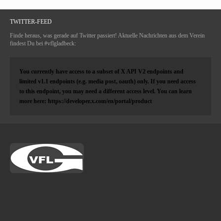
TWITTER-FEED
Finde heraus, was gerade auf Twitter passiert! Aktuelle Nachrichten aus dem Verein
findest Du bei #vflgladbeck:
You currently have access to a subset of X API V2 endpoints and
limited v1.1 endpoints (e.g. media post, oauth) only. If you need access
to this endpoint, you may need a different access level. You can learn
more here: https://developer.x.com/en/portal/product