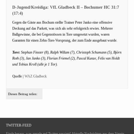
D-Jugend/Kreisliga: VfL Gladbeck II – Bochumer HC 31:7
(17:4)
Gegen die Gäste aus Bochum stellte Trainer Peter Janko eine offensive
Deckung auf das Parkett, was sich als sehr erfolgreich erwies. Mehrere
Ballgewinne, die bei Gegenstössen in Tore umgesetzt wurden, waren
Garanten für einen Zehn-Tore-Vorsprung, der zum Ende ausgebaut wurde.
Tore:
Stephan Finster (8), Ralph Willam (7), Christoph Schumann (5), Björn
Roth (3), Jan Janko (3), Florian Friemel (2), Pascal Kunze, Felix van Holdt
und Tobias Kroll (alle je 1 Tor).
Quelle |
WAZ Gladbeck
Diesen Beitrag teilen:
TWITTER-FEED
Finde heraus, was gerade auf Twitter passiert! Aktuelle Nachrichten aus dem Verein