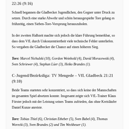
22:26 (9:16)
Schnell begannen die Gladbecker Jugendlichen, den Gegner unter Druck zu
setzen. Durch eine starke Abwehr und schön herausgespielte Tore gelang es
frühzeitig, einen Sieben-Tore-Vorsprung herauszuholen.
In der zweiten Halbzeit machte sich jedoch die klare Führung bemerkbar, so
dass dem VfL durch Unkonzentriertheit viele technische Fehler unterliefen.
So vergaben die Gladbecker die Chance auf einen höheren Sieg.
Tore:
Marcel Nichulski (10), Gordon Weinhold (4), David Moracewski (4),
Sven Schriewer (4), Stephan Lüer (3), Heiko Brandes (1).
C-Jugend/Bezirksliga: TV Mengede – VfL Gladbeck 21:21
(9:10)
Beide Teams starteten sehr konzentriert, so dass sich keine der Mannschaften
im gesamten Spiel absetzen konnte. Insgesamt zeigte sich VfL-Trainer Klaus
Förster jedoch mit der Leistung seines Teams zufrieden, das ohne Kreisläufer
Daniel Kunze anreiste.
Tore:
Tobias Thiel (6), Christian Etheber (5), Sven Babel (4), Thomas
Worecki (3), Sven Brandes (2) und Tim Weckheuer (1).