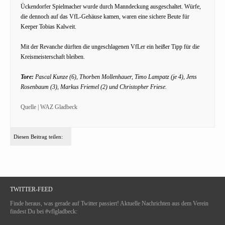
Ückendorfer Spielmacher wurde durch Manndeckung ausgeschaltet. Würfe,
die dennoch auf das VfL-Gehäuse kamen, waren eine sichere Beute für
Keeper Tobias Kalweit.
Mit der Revanche dürften die ungeschlagenen VfLer ein heißer Tipp für die
Kreismeisterschaft bleiben.
Tore:
Pascal Kunze (6), Thorben Mollenhauer, Timo Lampatz (je 4), Jens
Rosenbaum (3), Markus Friemel (2) und Christopher Friese.
Quelle | WAZ Gladbeck
Diesen Beitrag teilen:
TWITTER-FEED
Finde heraus, was gerade auf Twitter passiert! Aktuelle Nachrichten aus dem Verein
findest Du bei #vflgladbeck: