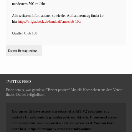
mindestens 50€ im Jahr.
Alle weiteren Informationen sowie den Aufnahmeantrag findet ihr
hier
https://vflgladbeck.de/handball/cms/club-100/
Quelle |
Club 100
Diesen Beitrag teilen:
TWITTER-FEED
Finde heraus, was gerade auf Twitter passiert! Aktuelle Nachrichten aus dem Verein
findest Du bei #vflgladbeck:
You currently have access to a subset of X API V2 endpoints and
limited v1.1 endpoints (e.g. media post, oauth) only. If you need access
to this endpoint, you may need a different access level. You can learn
more here: https://developer.x.com/en/portal/product