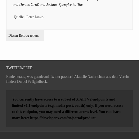
und Dennis Groß und Joshua Spengler im Tor.
Quelle |
Peter Janko
Diesen Beitrag teilen:
TWITTER-FEED
Finde heraus, was gerade auf Twitter passiert! Aktuelle Nachrichten aus dem Verein
findest Du bei #vflgladbeck:
You currently have access to a subset of X API V2 endpoints and
limited v1.1 endpoints (e.g. media post, oauth) only. If you need access
to this endpoint, you may need a different access level. You can learn
more here: https://developer.x.com/en/portal/product