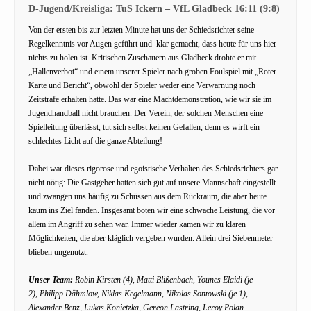
D-Jugend/Kreisliga: TuS Ickern – VfL Gladbeck 16:11 (9:8)
Von der ersten bis zur letzten Minute hat uns der Schiedsrichter seine
Regelkenntnis vor Augen geführt und klar gemacht, dass heute für uns hier
nichts zu holen ist. Kritischen Zuschauern aus Gladbeck drohte er mit
„Hallenverbot“ und einem unserer Spieler nach groben Foulspiel mit „Roter
Karte und Bericht“, obwohl der Spieler weder eine Verwarnung noch
Zeitstrafe erhalten hatte. Das war eine Machtdemonstration, wie wir sie im
Jugendhandball nicht brauchen. Der Verein, der solchen Menschen eine
Spielleitung überlässt, tut sich selbst keinen Gefallen, denn es wirft ein
schlechtes Licht auf die ganze Abteilung!
Dabei war dieses rigorose und egoistische Verhalten des Schiedsrichters gar
nicht nötig: Die Gastgeber hatten sich gut auf unsere Mannschaft eingestellt
und zwangen uns häufig zu Schüssen aus dem Rückraum, die aber heute
kaum ins Ziel fanden. Insgesamt boten wir eine schwache Leistung, die vor
allem im Angriff zu sehen war. Immer wieder kamen wir zu klaren
Möglichkeiten, die aber kläglich vergeben wurden. Allein drei Siebenmeter
blieben ungenutzt.
Unser Team:
Robin Kirsten (4), Matti Blißenbach, Younes Elaidi (je
2), Philipp Dähmlow, Niklas Kegelmann, Nikolas Sontowski (je 1),
Alexander Benz, Lukas Konietzka, Gereon Lastring, Leroy Polan