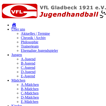
Über uns
Aktuelles | Termine
Chronik | Archiv
Philosophie
Trainerteam
Ehemalige Jugendspieler
Jungen
A-Jugend
B-Jugend
C-Jugend
D-Jugend
E-Jugend
Mädchen
A-Mädchen
B-Mädchen
C-Mädchen
D-Mädchen
E-Mädchen
Kinder