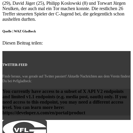
(29), David Jäger (25), Philipp Koslowski (8) und Torwart Jürgen
Neulken, der auch mal ein Tor machen konnte. Die restlichen 26
Treffer steuerten Spieler der C-Jugend bei, die gelegentlich schon
aushelfen durften.
Quelle | WAZ Gladbeck
Diesen Beitrag teilen:
TWITTER-FEED
Finde heraus, was gerade auf Twitter passiert! Aktuelle Nachrichten aus dem Verein findest
Du bei #vflgladbeck:
You currently have access to a subset of X API V2 endpoints
and limited v1.1 endpoints (e.g. media post, oauth) only. If you
need access to this endpoint, you may need a different access
level. You can learn more here:
https://developer.x.com/en/portal/product