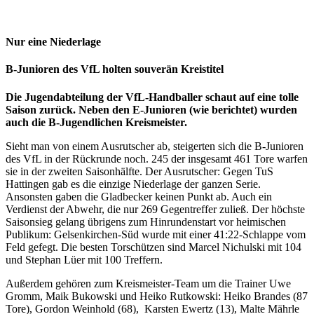
Nur eine Niederlage
B-Junioren des VfL holten souverän Kreistitel
Die Jugendabteilung der VfL-Handballer schaut auf eine tolle
Saison zurück. Neben den E-Junioren (wie berichtet) wurden
auch die B-Jugendlichen Kreismeister.
Sieht man von einem Ausrutscher ab, steigerten sich die B-Junioren
des VfL in der Rückrunde noch. 245 der insgesamt 461 Tore warfen
sie in der zweiten Saisonhälfte. Der Ausrutscher: Gegen TuS
Hattingen gab es die einzige Niederlage der ganzen Serie.
Ansonsten gaben die Gladbecker keinen Punkt ab. Auch ein
Verdienst der Abwehr, die nur 269 Gegentreffer zuließ. Der höchste
Saisonsieg gelang übrigens zum Hinrundenstart vor heimischen
Publikum: Gelsenkirchen-Süd wurde mit einer 41:22-Schlappe vom
Feld gefegt. Die besten Torschützen sind Marcel Nichulski mit 104
und Stephan Lüer mit 100 Treffern.
Außerdem gehören zum Kreismeister-Team um die Trainer Uwe
Gromm, Maik Bukowski und Heiko Rutkowski: Heiko Brandes (87
Tore), Gordon Weinhold (68), Karsten Ewertz (13), Malte Mährle