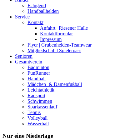
F-Jugend
Handballhelden
Service
Kontakt
Anfahrt | Riesener Halle
Kontaktformular
Impressum
Flyer | Grubenhelden-Teamwear
Mitgliedschaft | Spielerpass
Senioren
Gesamtverein
Badminton
FunRunner
Handball
Mädchen- & Damenfußball
Leichtathletik
Radsport
Schwimmen
Sparkassenlauf
Tennis
Volleyball
Wasserball
Nur eine Niederlage