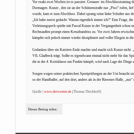
Vor exakt zwei Wochen ist es passiert. Genauer: im Abschlusstraining
Dormagen. Kunze , den sie an der Schützenstraße nur „Piwi“ rufen, l
wurde, kam er zum Abschluss. Dabei sprang seine linke Schulter aus d
„Ich habe zuerst gedacht: Warum eigentlich immer ich?“ Eine Frage, di
Verletzungspech spielte mit Pascal Kunze in der Vergangenheit schon me
Rechtsaußen prompt einen Kreuzbandriss zu. Vor zwei Jahren erwischte 
kämpfte sich jedoch immer wieder diszipliniert und voller Ehrgeiz in di
Gedanken über ein Karriere-Ende machte und macht sich Kunze nicht. „Ha
VfL Gladbeck trägt. Sollte es irgendwann einmal nicht mehr für das Spiel
die in der 4. Kreisklasse um Punkte kämpft, wird nach Lage der Ding
Sorgen wegen seiner praktischen Sportprüfungen an der Uni braucht sic
so der Handballer, auf den dort, anders als in der Riesener-Halle, „nur
Quelle |
www.derwesten.de
(Thomas Dieckhoff)
Diesen Beitrag teilen: