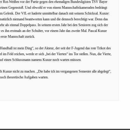
 der Rot-Weißen vor der Partie gegen den ehemaligen Bundesligisten TSV Bayer
ief einen Gegenstoß. Und obwohl er von einem Mannschaftskameraden bedrängt
em Gelenk. Der VfL-er haderte unmittelbar danach mit seinem Schicksal. Kunze:
e natürlich niemand beantworten kann und die dennoch berechtigt war. Denn das
hr als einmal Doppelpass. In seinem ersten Jahr bei den Senioren zog sich der
es ihn erstmals an der Schulter, vor einem Jahr das zweite Mal. Pascal Kunze
e erste Mannschaft zurück.
ndball ist mein Ding“, so der Akteur, der seit der F-Jugend das rote Trikot des
 im Feld reichen, werde er sich „bei der Vierten“ ins Tor stellen. Nun, die Vierte,
e auf einen Schlussmann namens Kunze noch warten müssen.
h Kunze nicht zu machen. „Die habe ich im vergangenen Semester alle abgelegt“,
“ noch theoretische Aufgaben warten.