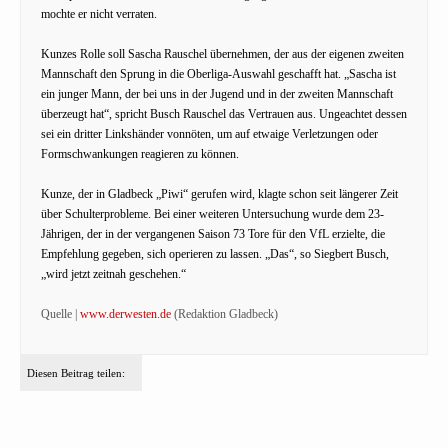
mochte er nicht verraten.
Kunzes Rolle soll Sascha Rauschel übernehmen, der aus der eigenen zweiten
Mannschaft den Sprung in die Oberliga-Auswahl geschafft hat. „Sascha ist
ein junger Mann, der bei uns in der Jugend und in der zweiten Mannschaft
überzeugt hat“, spricht Busch Rauschel das Vertrauen aus. Ungeachtet dessen
sei ein dritter Linkshänder vonnöten, um auf etwaige Verletzungen oder
Formschwankungen reagieren zu können.
Kunze, der in Gladbeck „Piwi“ gerufen wird, klagte schon seit längerer Zeit
über Schulterprobleme. Bei einer weiteren Untersuchung wurde dem 23-
Jährigen, der in der vergangenen Saison 73 Tore für den VfL erzielte, die
Empfehlung gegeben, sich operieren zu lassen. „Das“, so Siegbert Busch,
„wird jetzt zeitnah geschehen.“
Quelle |
www.derwesten.de
(Redaktion Gladbeck)
Diesen Beitrag teilen: