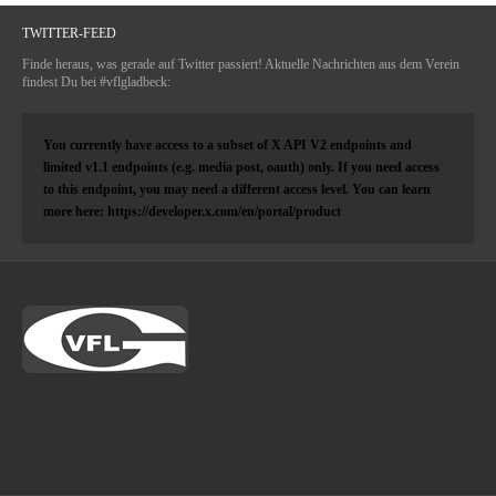
TWITTER-FEED
Finde heraus, was gerade auf Twitter passiert! Aktuelle Nachrichten aus dem Verein
findest Du bei #vflgladbeck:
You currently have access to a subset of X API V2 endpoints and
limited v1.1 endpoints (e.g. media post, oauth) only. If you need access
to this endpoint, you may need a different access level. You can learn
more here: https://developer.x.com/en/portal/product