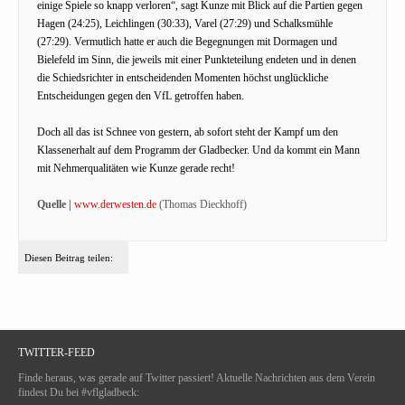
einige Spiele so knapp verloren“, sagt Kunze mit Blick auf die Partien gegen
Hagen (24:25), Leichlingen (30:33), Varel (27:29) und Schalksmühle
(27:29). Vermutlich hatte er auch die Begegnungen mit Dormagen und
Bielefeld im Sinn, die jeweils mit einer Punkteteilung endeten und in denen
die Schiedsrichter in entscheidenden Momenten höchst unglückliche
Entscheidungen gegen den VfL getroffen haben.
Doch all das ist Schnee von gestern, ab sofort steht der Kampf um den
Klassenerhalt auf dem Programm der Gladbecker. Und da kommt ein Mann
mit Nehmerqualitäten wie Kunze gerade recht!
Quelle |
www.derwesten.de
(Thomas Dieckhoff)
Diesen Beitrag teilen:
TWITTER-FEED
Finde heraus, was gerade auf Twitter passiert! Aktuelle Nachrichten aus dem Verein
findest Du bei #vflgladbeck: