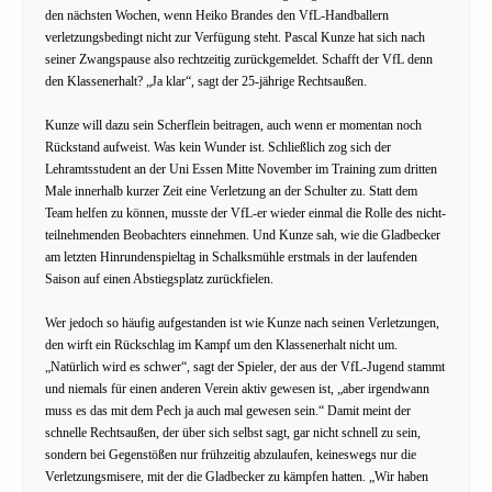
den nächsten Wochen, wenn Heiko Brandes den VfL-Handballern
verletzungsbedingt nicht zur Verfügung steht. Pascal Kunze hat sich nach
seiner Zwangspause also rechtzeitig zurückgemeldet. Schafft der VfL denn
den Klassenerhalt? „Ja klar“, sagt der 25-jährige Rechtsaußen.
Kunze will dazu sein Scherflein beitragen, auch wenn er momentan noch
Rückstand aufweist. Was kein Wunder ist. Schließlich zog sich der
Lehramtsstudent an der Uni Essen Mitte November im Training zum dritten
Male innerhalb kurzer Zeit eine Verletzung an der Schulter zu. Statt dem
Team helfen zu können, musste der VfL-er wieder einmal die Rolle des nicht-
teilnehmenden Beobachters einnehmen. Und Kunze sah, wie die Gladbecker
am letzten Hinrundenspieltag in Schalksmühle erstmals in der laufenden
Saison auf einen Abstiegsplatz zurückfielen.
Wer jedoch so häufig aufgestanden ist wie Kunze nach seinen Verletzungen,
den wirft ein Rückschlag im Kampf um den Klassenerhalt nicht um.
„Natürlich wird es schwer“, sagt der Spieler, der aus der VfL-Jugend stammt
und niemals für einen anderen Verein aktiv gewesen ist, „aber irgendwann
muss es das mit dem Pech ja auch mal gewesen sein.“ Damit meint der
schnelle Rechtsaußen, der über sich selbst sagt, gar nicht schnell zu sein,
sondern bei Gegenstößen nur frühzeitig abzulaufen, keineswegs nur die
Verletzungsmisere, mit der die Gladbecker zu kämpfen hatten. „Wir haben