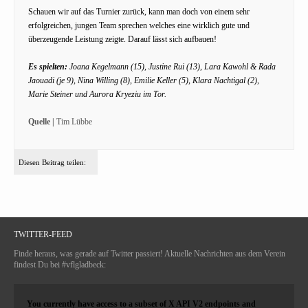
Schauen wir auf das Turnier zurück, kann man doch von einem sehr
erfolgreichen, jungen Team sprechen welches eine wirklich gute und
überzeugende Leistung zeigte. Darauf lässt sich aufbauen!
Es spielten:
Joana Kegelmann (15), Justine Rui (13), Lara Kawohl & Rada
Jaouadi (je 9), Nina Willing (8), Emilie Keller (5), Klara Nachtigal (2),
Marie Steiner und Aurora Kryeziu im Tor.
Quelle |
Tim Lübbe
Diesen Beitrag teilen:
TWITTER-FEED
Finde heraus, was gerade auf Twitter passiert! Aktuelle Nachrichten aus dem Verein
findest Du bei #vflgladbeck:
You currently have access to a subset of X API V2 endpoints and