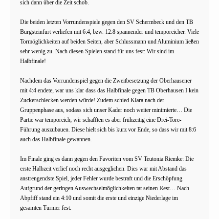
sich dann über die Zeit schob.
Die beiden letzten Vorrundenspiele gegen den SV Schermbeck und den TB
Burgsteinfurt verliefen mit 6:4, bzw. 12:8 spannender und temporeicher. Viele
Tormöglichkeiten auf beiden Seiten, aber Schlussmann und Aluminium ließen
sehr wenig zu. Nach diesen Spielen stand für uns fest: Wir sind im
Halbfinale!
Nachdem das Vorrundenspiel gegen die Zweitbesetzung der Oberhausener
mit 4:4 endete, war uns klar dass das Halbfinale gegen TB Oberhausen I kein
Zuckerschlecken werden würde! Zudem schied Klara nach der
Gruppenphase aus, sodass sich unser Kader noch weiter minimierte… Die
Partie war temporeich, wir schafften es aber frühzeitig eine Drei-Tore-
Führung auszubauen. Diese hielt sich bis kurz vor Ende, so dass wir mit 8:6
auch das Halbfinale gewannen.
Im Finale ging es dann gegen den Favoriten vom SV Teutonia Riemke: Die
erste Halbzeit verlief noch recht ausgeglichen. Dies war mit Abstand das
anstrengendste Spiel, jeder Fehler wurde bestraft und die Erschöpfung
Aufgrund der geringen Auswechselmöglichkeiten tat seinen Rest… Nach
Abpfiff stand ein 4:10 und somit die erste und einzige Niederlage im
gesamten Turnier fest.