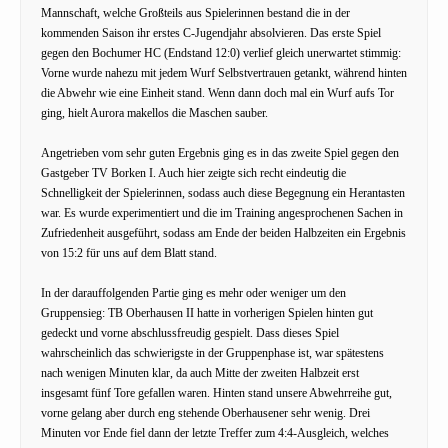
Mannschaft, welche Großteils aus Spielerinnen bestand die in der
kommenden Saison ihr erstes C-Jugendjahr absolvieren. Das erste Spiel
gegen den Bochumer HC (Endstand 12:0) verlief gleich unerwartet stimmig:
Vorne wurde nahezu mit jedem Wurf Selbstvertrauen getankt, während hinten
die Abwehr wie eine Einheit stand. Wenn dann doch mal ein Wurf aufs Tor
ging, hielt Aurora makellos die Maschen sauber.
Angetrieben vom sehr guten Ergebnis ging es in das zweite Spiel gegen den
Gastgeber TV Borken I. Auch hier zeigte sich recht eindeutig die
Schnelligkeit der Spielerinnen, sodass auch diese Begegnung ein Herantasten
war. Es wurde experimentiert und die im Training angesprochenen Sachen in
Zufriedenheit ausgeführt, sodass am Ende der beiden Halbzeiten ein Ergebnis
von 15:2 für uns auf dem Blatt stand.
In der darauffolgenden Partie ging es mehr oder weniger um den
Gruppensieg: TB Oberhausen II hatte in vorherigen Spielen hinten gut
gedeckt und vorne abschlussfreudig gespielt. Dass dieses Spiel
wahrscheinlich das schwierigste in der Gruppenphase ist, war spätestens
nach wenigen Minuten klar, da auch Mitte der zweiten Halbzeit erst
insgesamt fünf Tore gefallen waren. Hinten stand unsere Abwehrreihe gut,
vorne gelang aber durch eng stehende Oberhausener sehr wenig. Drei
Minuten vor Ende fiel dann der letzte Treffer zum 4:4-Ausgleich, welches