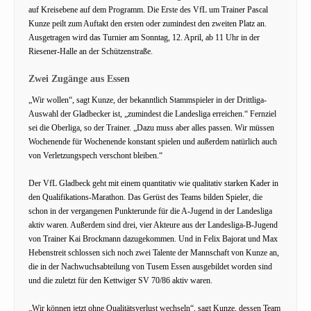
auf Kreisebene auf dem Programm. Die Erste des VfL um Trainer Pascal
Kunze peilt zum Auftakt den ersten oder zumindest den zweiten Platz an.
Ausgetragen wird das Turnier am Sonntag, 12. April, ab 11 Uhr in der
Riesener-Halle an der Schützenstraße.
Zwei Zugänge aus Essen
„Wir wollen“, sagt Kunze, der bekanntlich Stammspieler in der Drittliga-
Auswahl der Gladbecker ist, „zumindest die Landesliga erreichen.“ Fernziel
sei die Oberliga, so der Trainer. „Dazu muss aber alles passen. Wir müssen
Wochenende für Wochenende konstant spielen und außerdem natürlich auch
von Verletzungspech verschont bleiben.“
Der VfL Gladbeck geht mit einem quantitativ wie qualitativ starken Kader in
den Qualifikations-Marathon. Das Gerüst des Teams bilden Spieler, die
schon in der vergangenen Punkterunde für die A-Jugend in der Landesliga
aktiv waren. Außerdem sind drei, vier Akteure aus der Landesliga-B-Jugend
von Trainer Kai Brockmann dazugekommen. Und in Felix Bajorat und Max
Hebenstreit schlossen sich noch zwei Talente der Mannschaft von Kunze an,
die in der Nachwuchsabteilung von Tusem Essen ausgebildet worden sind
und die zuletzt für den Kettwiger SV 70/86 aktiv waren.
„Wir können jetzt ohne Qualitätsverlust wechseln“, sagt Kunze, dessen Team