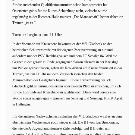
für die anstehenden Qualifikationsturniere schon hart gearbeitet hat.
Osterferien gab’s für die Kunze-Schützlinge nicht, vielmehr wurde
regelmäßig in der Riesener-Halle trainiert. „Die Mannschaft“, betont daher ihr
Trainer, „ist fit.“
Turnier beginnt um 11 Uhr
In der Vorrunde auf Kreisebene bekommt es der VfL Gladbeck an der
heimischen Schützenstraße mit der eigenen Zweitvertretung zu tun und
außerdem mit der PSV Recklinghausen und dem FC Schalke 04. Weil die
Gegner in der gerade zu Ende gegangenen Saison allesamt in der Kreisliga
um Punkte gespielt haben, gehen die Rot-Weißen um Kunze favorisiert in das
Turnier, das um 11 Uhr mit dem Vergleich zwischen den beiden
Mannschaften des Gastgebers beginnt. Für die Erstvertretung des VfL
Gladbeck geht es darum, den ersten oder zweiten Platz zu erreichen, um sich
für die Endrunde auf Kreisebene zu qualifizieren. Diese wird bereits eine
Woche später ausgetragen – genauer: am Samstag und Sonntag, 18./19. April,
in Hattingen.
Für die anderen Nachwuchsmannschaften des VfL Gladbeck wird es an dem
übernächsten Wochenende auch wieder ernst. Die B I von Kai Brockmann,
die wie die A-Jugend ambitionierte Ziele verfolgt, und B II treten am
Sonntag, 19. April, in Waltrop zu ihrem ersten Turnier an, die C-Jugend um