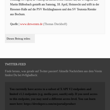
Martin Blißenbach genießt am Samstag, 18. April, Heimrecht und trifft in der
Riesener-Halle auf die PSV Recklinghausen und den SV Teutonia Riemke
aus Bochum.
Quelle |
www.derwesten.de
(Thomas Dieckhoff)
Diesen Beitrag teilen:
TWITTER-FEED
Finde heraus, was gerade auf Twitter passiert! Aktuelle Nachrichten aus dem Verein
findest Du bei #vflgladbeck:
You currently have access to a subset of X API V2 endpoints and
limited v1.1 endpoints (e.g. media post, oauth) only. If you need access
to this endpoint, you may need a different access level. You can learn
more here: https://developer.x.com/en/portal/product