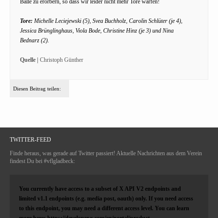
Bälle zu erorbern, so dass wir leider nicht mehr Tore warfen!
Tore:
Michelle Leciejewski (5), Svea Buchholz, Carolin Schlüter (je 4),
Jessica Brünglinghaus, Viola Bode, Christine Hinz (je 3) und Nina
Bednarz (2).
Quelle |
Christoph Günther
Diesen Beitrag teilen:
TWITTER-FEED
Finde heraus, was gerade auf Twitter passiert! Aktuelle Nachrichten aus dem Verein
findest Du bei #vflgladbeck:
You currently have access to a subset of X API V2 endpoints and
limited v1.1 endpoints (e.g. media post, oauth) only. If you need access
to this endpoint, you may need a different access level. You can learn
more here: https://developer.x.com/en/portal/product