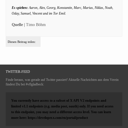
Es spielten:
Aaron, Alex, Georg, Konstantin, Marc, Marius, Niklas, Noah,
Oday, Samuel, Vincent und im Tor Emil.
Quelle |
Timo Böhm
Diesen Beitrag teilen:
TWITTER-FEED
Finde heraus, was gerade auf Twitter passiert! Aktuelle Nachrichten aus dem Verein
findest Du bei #vflgladbeck:
You currently have access to a subset of X API V2 endpoints and
limited v1.1 endpoints (e.g. media post, oauth) only. If you need access
to this endpoint, you may need a different access level. You can learn
more here: https://developer.x.com/en/portal/product