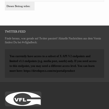
Diesen Beitrag teilen:
TWITTER-FEED
Finde heraus, was gerade auf Twitter passiert! Aktuelle Nachrichten aus dem Verein
findest Du bei #vflgladbeck:
You currently have access to a subset of X API V2 endpoints and
limited v1.1 endpoints (e.g. media post, oauth) only. If you need access
to this endpoint, you may need a different access level. You can learn
more here: https://developer.x.com/en/portal/product