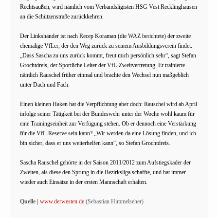
Rechtsaußen, wird nämlich vom Verbandsligisten HSG Vest Recklinghausen
an die Schützenstraße zurückkehren.
Der Linkshänder ist nach Recep Koraman (die WAZ berichtete) der zweite
ehemalige VfLer, der den Weg zurück zu seinem Ausbildungsverein findet.
„Dass Sascha zu uns zurück kommt, freut mich persönlich sehr“, sagt Stefan
Grochtdreis, der Sportliche Leiter der VfL-Zweitvertretung. Er trainierte
nämlich Rauschel früher einmal und brachte den Wechsel nun maßgeblich
unter Dach und Fach.
Einen kleinen Haken hat die Verpflichtung aber doch: Rauschel wird ab April
infolge seiner Tätigkeit bei der Bundeswehr unter der Woche wohl kaum für
eine Trainingseinheit zur Verfügung stehen. Ob er dennoch eine Verstärkung
für die VfL-Reserve sein kann? „Wir werden da eine Lösung finden, und ich
bin sicher, dass er uns weiterhelfen kann“, so Stefan Grochtdreis.
Sascha Rauschel gehörte in der Saison 2011/2012 zum Aufstiegskader der
Zweiten, als diese den Sprung in die Bezirksliga schaffte, und hat immer
wieder auch Einsätze in der ersten Mannschaft erhalten.
Quelle |
www.derwesten.de
(Sebastian Himmelseher)