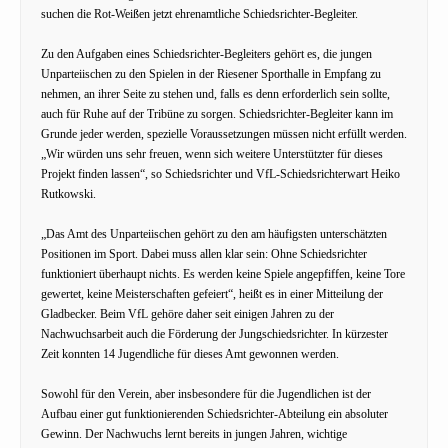
suchen die Rot-Weißen jetzt ehrenamtliche Schiedsrichter-Begleiter.
Zu den Aufgaben eines Schiedsrichter-Begleiters gehört es, die jungen
Unparteiischen zu den Spielen in der Riesener Sporthalle in Empfang zu
nehmen, an ihrer Seite zu stehen und, falls es denn erforderlich sein sollte,
auch für Ruhe auf der Tribüne zu sorgen. Schiedsrichter-Begleiter kann im
Grunde jeder werden, spezielle Voraussetzungen müssen nicht erfüllt werden.
„Wir würden uns sehr freuen, wenn sich weitere Unterstützter für dieses
Projekt finden lassen“, so Schiedsrichter und VfL-Schiedsrichterwart Heiko
Rutkowski.
„Das Amt des Unparteiischen gehört zu den am häufigsten unterschätzten
Positionen im Sport. Dabei muss allen klar sein: Ohne Schiedsrichter
funktioniert überhaupt nichts. Es werden keine Spiele angepfiffen, keine Tore
gewertet, keine Meisterschaften gefeiert“, heißt es in einer Mitteilung der
Gladbecker. Beim VfL gehöre daher seit einigen Jahren zu der
Nachwuchsarbeit auch die Förderung der Jungschiedsrichter. In kürzester
Zeit konnten 14 Jugendliche für dieses Amt gewonnen werden.
Sowohl für den Verein, aber insbesondere für die Jugendlichen ist der
Aufbau einer gut funktionierenden Schiedsrichter-Abteilung ein absoluter
Gewinn. Der Nachwuchs lernt bereits in jungen Jahren, wichtige