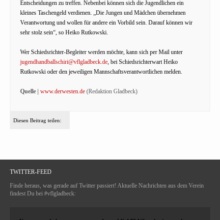
Entscheidungen zu treffen. Nebenbei können sich die Jugendlichen ein
kleines Taschengeld verdienen. „Die Jungen und Mädchen übernehmen
Verantwortung und wollen für andere ein Vorbild sein. Darauf können wir
sehr stolz sein“, so Heiko Rutkowski.
Wer Schiedsrichter-Begleiter werden möchte, kann sich per Mail unter
jugendhandballschiri@vflgladbeck.de
, bei Schiedsrichterwart Heiko
Rutkowski oder den jeweiligen Mannschaftsverantwortlichen melden.
Quelle |
www.derwesten.de
(Redaktion Gladbeck)
Diesen Beitrag teilen:
TWITTER-FEED
Finde heraus, was gerade auf Twitter passiert! Aktuelle Nachrichten aus dem Verein
findest Du bei #vflgladbeck: