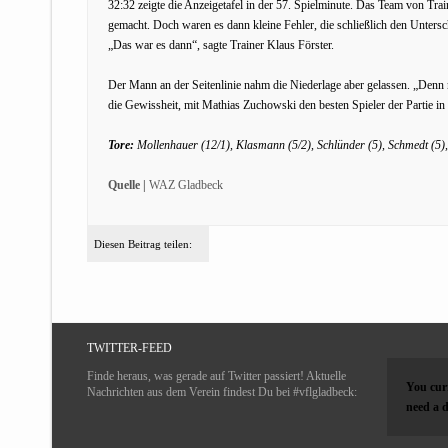
32:32 zeigte die Anzeigetafel in der 57. Spielminute. Das Team von Trai
gemacht. Doch waren es dann kleine Fehler, die schließlich den Untersc
„Das war es dann“, sagte Trainer Klaus Förster.
Der Mann an der Seitenlinie nahm die Niederlage aber gelassen. „Denn 
die Gewissheit, mit Mathias Zuchowski den besten Spieler der Partie in 
Tore:
Mollenhauer (12/1), Klasmann (5/2), Schlünder (5), Schmedt (5), 
Quelle |
WAZ Gladbeck
Diesen Beitrag teilen:
TWITTER-FEED
Finde heraus, was gerade auf Twitter passiert! Aktuelle
You curr
Nachrichten aus dem Verein findest Du bei #vflgladbeck:
need a d