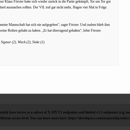
ner Klaus Förster hatte sich wieder zurück in die Partie gekämpft, Tor um Tor gut
hied ausmachen sollten. Der VfL traf gar nicht mehr, Hagen vier Mal in Folge.
meine Mannschaft hat sich nie aufgegeben“, sagte Förster. Und zudem blieb ihm
seine Reihen gehabt zu haben. „Er hat überragend gehalten“, lobte Förster.
Sigmar (2), Wieck (2), Sinke (1).
ently have access to a subset of X API V2 endpoints and limited v1.1 endpoints (e.g. me
ifferent access level. You can learn more here: https://developer.x.com/en/portal/product