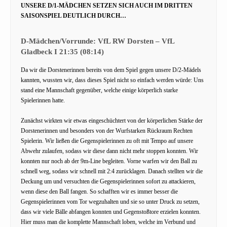
UNSERE D/1-MÄDCHEN SETZEN SICH AUCH IM DRITTEN
SAISONSPIEL DEUTLICH DURCH…
D-Mädchen/Vorrunde: VfL RW Dorsten – VfL
Gladbeck I 21:35 (08:14)
Da wir die Dorstenerinnen bereits von dem Spiel gegen unsere D/2-Mädels
kannten, wussten wir, dass dieses Spiel nicht so einfach werden würde: Uns
stand eine Mannschaft gegenüber, welche einige körperlich starke
Spielerinnen hatte.
Zunächst wirkten wir etwas eingeschüchtert von der körperlichen Stärke der
Dorstenerinnen und besonders von der Wurfstarken Rückraum Rechten
Spielerin. Wir ließen die Gegenspielerinnen zu oft mit Tempo auf unsere
Abwehr zulaufen, sodass wir diese dann nicht mehr stoppen konnten. Wir
konnten nur noch ab der 9m-Line begleiten. Vorne warfen wir den Ball zu
schnell weg, sodass wir schnell mit 2:4 zurücklagen. Danach stellten wir die
Deckung um und versuchten die Gegenspielerinnen sofort zu attackieren,
wenn diese den Ball fangen. So schafften wir es immer besser die
Gegenspielerinnen vom Tor wegzuhalten und sie so unter Druck zu setzen,
dass wir viele Bälle abfangen konnten und Gegenstoßtore erzielen konnten.
Hier muss man die komplette Mannschaft loben, welche im Verbund und