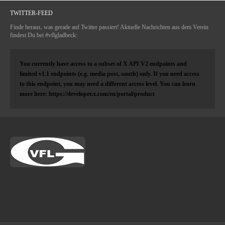
TWITTER-FEED
Finde heraus, was gerade auf Twitter passiert! Aktuelle Nachrichten aus dem Verein
findest Du bei #vflgladbeck:
You currently have access to a subset of X API V2 endpoints and
limited v1.1 endpoints (e.g. media post, oauth) only. If you need access
to this endpoint, you may need a different access level. You can learn
more here: https://developer.x.com/en/portal/product