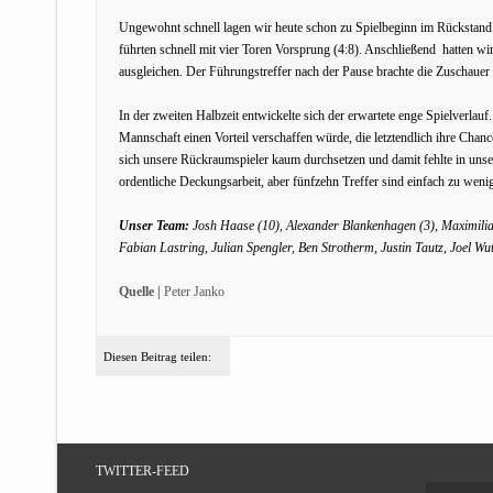
Ungewohnt schnell lagen wir heute schon zu Spielbeginn im Rückstan
führten schnell mit vier Toren Vorsprung (4:8). Anschließend hatten wi
ausgleichen. Der Führungstreffer nach der Pause brachte die Zuschaue
In der zweiten Halbzeit entwickelte sich der erwartete enge Spielverlau
Mannschaft einen Vorteil verschaffen würde, die letztendlich ihre Chanc
sich unsere Rückraumspieler kaum durchsetzen und damit fehlte in uns
ordentliche Deckungsarbeit, aber fünfzehn Treffer sind einfach zu wen
Unser Team:
Josh Haase (10), Alexander Blankenhagen (3), Maximilia
Fabian Lastring, Julian Spengler, Ben Strotherm, Justin Tautz, Joel W
Quelle |
Peter Janko
Diesen Beitrag teilen:
TWITTER-FEED