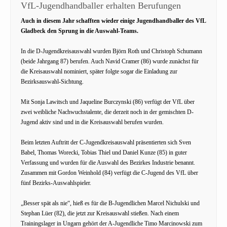
VfL-Jugendhandballer erhalten Berufungen
Auch in diesem Jahr schafften wieder einige Jugendhandballer des VfL
Gladbeck den Sprung in die Auswahl-Teams.
In die D-Jugendkreisauswahl wurden Björn Roth und Christoph Schumann
(beide Jahrgang 87) berufen. Auch Navid Cramer (86) wurde zunächst für
die Kreisauswahl nominiert, später folgte sogar die Einladung zur
Bezirksauswahl-Sichtung.
Mit Sonja Lawitsch und Jaqueline Burczynski (86) verfügt der VfL über
zwei weibliche Nachwuchstalente, die derzeit noch in der gemischten D-
Jugend aktiv sind und in die Kreisauswahl berufen wurden.
Beim letzten Auftritt der C-Jugendkreisauswahl präsentierten sich Sven
Babel, Thomas Worecki, Tobias Thiel und Daniel Kunze (85) in guter
Verfassung und wurden für die Auswahl des Bezirkes Industrie benannt.
Zusammen mit Gordon Weinhold (84) verfügt die C-Jugend des VfL über
fünf Bezirks-Auswahlspieler.
„Besser spät als nie“, hieß es für die B-Jugendlichen Marcel Nichulski und
Stephan Lüer (82), die jetzt zur Kreisauswahl stießen. Nach einem
Trainingslager in Ungarn gehört der A-Jugendliche Timo Marcinowski zum