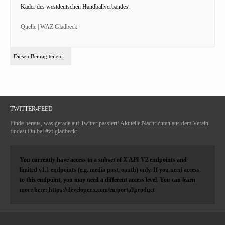
Kader des westdeutschen Handballverbandes.
Quelle | WAZ Gladbeck
Diesen Beitrag teilen:
TWITTER-FEED
Finde heraus, was gerade auf Twitter passiert! Aktuelle Nachrichten aus dem Verein
findest Du bei #vflgladbeck:
You currently have access to a subset of X API V2 endpoints and
limited v1.1 endpoints (e.g. media post, oauth) only. If you need access
to this endpoint, you may need a different access level. You can learn
more here: https://developer.x.com/en/portal/product