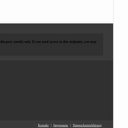
dia post, oauth) only. If you need access to this endpoint, you may
Kontakt
Impressum
Datenschutzerklärung