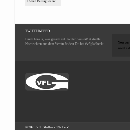
Diesen Beitrag teilen:
TWITTER-FEED
Finde heraus, was gerade auf Twitter passiert! Aktuelle
You curr
Nachrichten aus dem Verein findest Du bei #vflgladbeck:
need a d
© 2026 VfL Gladbeck 1921 e.V.