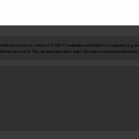
ently have access to a subset of X API V2 endpoints and limited v1.1 endpoints (e.g. me
ifferent access level. You can learn more here: https://developer.x.com/en/portal/product