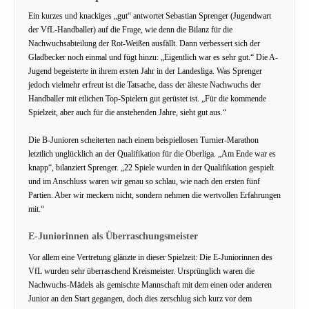
Ein kurzes und knackiges „gut“ antwortet Sebastian Sprenger (Jugendwart
der VfL-Handballer) auf die Frage, wie denn die Bilanz für die
Nachwuchsabteilung der Rot-Weißen ausfällt. Dann verbessert sich der
Gladbecker noch einmal und fügt hinzu: „Eigentlich war es sehr gut.“ Die A-
Jugend begeisterte in ihrem ersten Jahr in der Landesliga. Was Sprenger
jedoch vielmehr erfreut ist die Tatsache, dass der älteste Nachwuchs der
Handballer mit etlichen Top-Spielern gut gerüstet ist. „Für die kommende
Spielzeit, aber auch für die anstehenden Jahre, sieht gut aus.“
Die B-Junioren scheiterten nach einem beispiellosen Turnier-Marathon
letztlich unglücklich an der Qualifikation für die Oberliga. „Am Ende war es
knapp“, bilanziert Sprenger. „22 Spiele wurden in der Qualifikation gespielt
und im Anschluss waren wir genau so schlau, wie nach den ersten fünf
Partien. Aber wir meckern nicht, sondern nehmen die wertvollen Erfahrungen
mit.“
E-Juniorinnen als Überraschungsmeister
Vor allem eine Vertretung glänzte in dieser Spielzeit: Die E-Juniorinnen des
VfL wurden sehr überraschend Kreismeister. Ursprünglich waren die
Nachwuchs-Mädels als gemischte Mannschaft mit dem einen oder anderen
Junior an den Start gegangen, doch dies zerschlug sich kurz vor dem