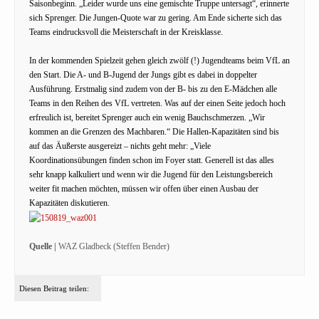
Saisonbeginn. „Leider wurde uns eine gemischte Truppe untersagt“, erinnerte
sich Sprenger. Die Jungen-Quote war zu gering. Am Ende sicherte sich das
Teams eindrucksvoll die Meisterschaft in der Kreisklasse.
In der kommenden Spielzeit gehen gleich zwölf (!) Jugendteams beim VfL an
den Start. Die A- und B-Jugend der Jungs gibt es dabei in doppelter
Ausführung. Erstmalig sind zudem von der B- bis zu den E-Mädchen alle
Teams in den Reihen des VfL vertreten. Was auf der einen Seite jedoch hoch
erfreulich ist, bereitet Sprenger auch ein wenig Bauchschmerzen. „Wir
kommen an die Grenzen des Machbaren.“ Die Hallen-Kapazitäten sind bis
auf das Äußerste ausgereizt – nichts geht mehr: „Viele
Koordinationsübungen finden schon im Foyer statt. Generell ist das alles
sehr knapp kalkuliert und wenn wir die Jugend für den Leistungsbereich
weiter fit machen möchten, müssen wir offen über einen Ausbau der
Kapazitäten diskutieren.
Quelle |
WAZ Gladbeck (Steffen Bender)
Diesen Beitrag teilen: