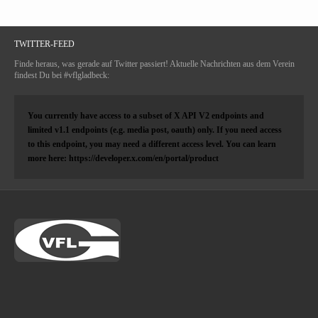
TWITTER-FEED
Finde heraus, was gerade auf Twitter passiert! Aktuelle Nachrichten aus dem Verein
findest Du bei #vflgladbeck:
You currently have access to a subset of X API V2 endpoints and
limited v1.1 endpoints (e.g. media post, oauth) only. If you need access
to this endpoint, you may need a different access level. You can learn
more here: https://developer.x.com/en/portal/product