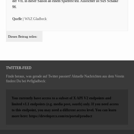
der VfL in dieser Saison an einem Spielfest teil. Ausrichter ist SuS Schalke
96.
Quelle |
WAZ Gladbeck
Diesen Beitrag teilen:
TWITTER-FEED
Finde heraus, was gerade auf Twitter passiert! Aktuelle Nachrichten aus dem Verein
findest Du bei #vflgladbeck:
You currently have access to a subset of X API V2 endpoints and
limited v1.1 endpoints (e.g. media post, oauth) only. If you need access
to this endpoint, you may need a different access level. You can learn
more here: https://developer.x.com/en/portal/product