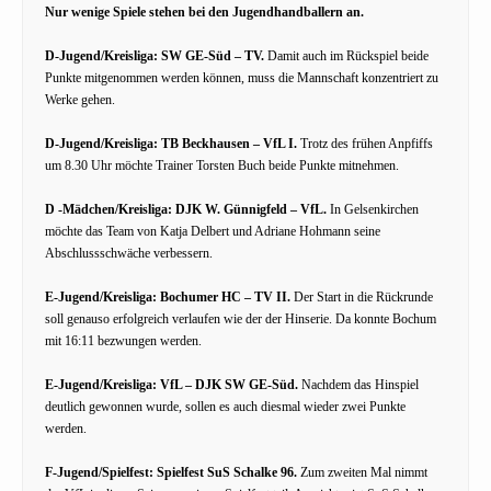
Nur wenige Spiele stehen bei den Jugendhandballern an.
D-Jugend/Kreisliga: SW GE-Süd – TV.
Damit auch im Rückspiel beide
Punkte mitgenommen werden können, muss die Mannschaft konzentriert zu
Werke gehen.
D-Jugend/Kreisliga: TB Beckhausen – VfL I.
Trotz des frühen Anpfiffs
um 8.30 Uhr möchte Trainer Torsten Buch beide Punkte mitnehmen.
D -Mädchen/Kreisliga: DJK W. Günnigfeld – VfL.
In Gelsenkirchen
möchte das Team von Katja Delbert und Adriane Hohmann seine
Abschlussschwäche verbessern.
E-Jugend/Kreisliga: Bochumer HC – TV II.
Der Start in die Rückrunde
soll genauso erfolgreich verlaufen wie der der Hinserie. Da konnte Bochum
mit 16:11 bezwungen werden.
E-Jugend/Kreisliga: VfL – DJK SW GE-Süd.
Nachdem das Hinspiel
deutlich gewonnen wurde, sollen es auch diesmal wieder zwei Punkte
werden.
F-Jugend/Spielfest: Spielfest SuS Schalke 96.
Zum zweiten Mal nimmt